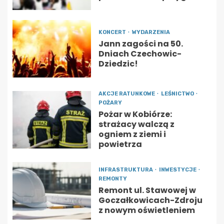
KONCERT
WYDARZENIA
Jann zagości na 50.
Dniach Czechowic-
Dziedzic!
AKCJE RATUNKOWE
LEŚNICTWO
POŻARY
Pożar w Kobiórze:
strażacy walczą z
ogniem z ziemi i
powietrza
INFRASTRUKTURA
INWESTYCJE
REMONTY
Remont ul. Stawowej w
Goczałkowicach-Zdroju
z nowym oświetleniem