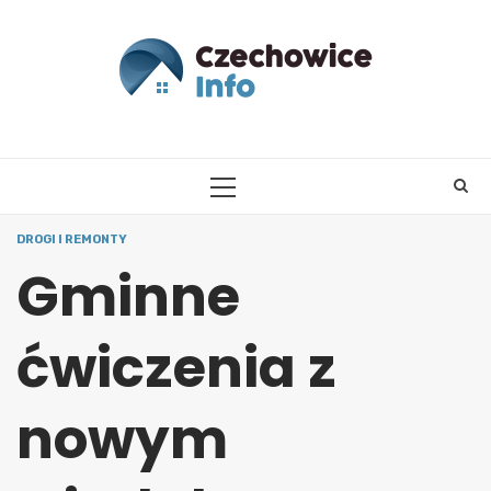
Skip
to
content
PRIMARY
MENU
DROGI I REMONTY
Gminne
ćwiczenia z
nowym