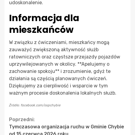
udoskonalenie.
Informacja dla
mieszkańców
W związku z ćwiczeniami, mieszkańcy mogą
zauważyć zwiększoną aktywność służb
ratowniczych oraz częstsze przejazdy pojazdów
uprzywilejowanych w okolicy. **Apelujemy o
zachowanie spokoju** i zrozumienie, gdyż te
działania są częścią planowanych ćwiczeń.
Dziękujemy za cierpliwość i wsparcie w tym
ważnym procesie doskonalenia lokalnych służb.
Źródło: facebook.com/ospchybie
Continue
Poprzedni:
Tymczasowa organizacja ruchu w Gminie Chybie
Reading
od 15 czerwca 2026 roku