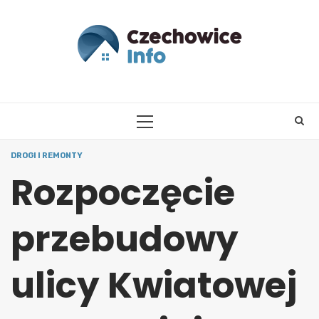
Skip
to
content
PRIMARY
MENU
DROGI I REMONTY
Rozpoczęcie
przebudowy
ulicy Kwiatowej