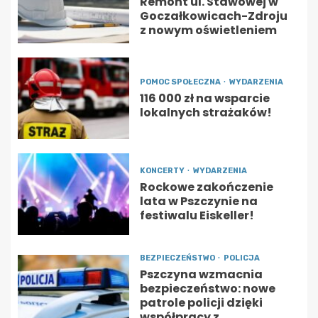
Remont ul. Stawowej w
Goczałkowicach-Zdroju
z nowym oświetleniem
POMOC SPOŁECZNA
WYDARZENIA
116 000 zł na wsparcie
lokalnych strażaków!
KONCERTY
WYDARZENIA
Rockowe zakończenie
lata w Pszczynie na
festiwalu Eiskeller!
BEZPIECZEŃSTWO
POLICJA
Pszczyna wzmacnia
bezpieczeństwo: nowe
patrole policji dzięki
współpracy z