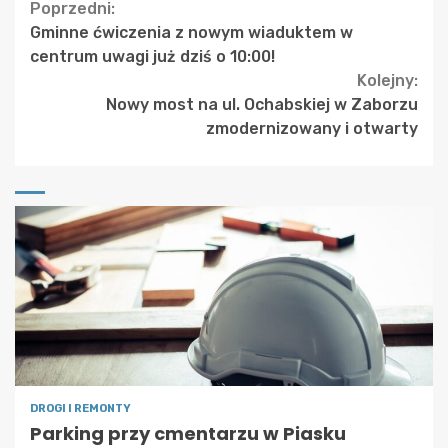
Continue
Poprzedni:
Gminne ćwiczenia z nowym wiaduktem w
Reading
centrum uwagi już dziś o 10:00!
Kolejny:
Nowy most na ul. Ochabskiej w Zaborzu
zmodernizowany i otwarty
DROGI I REMONTY
Parking przy cmentarzu w Piasku