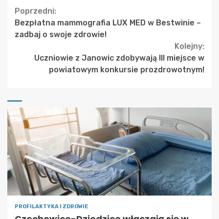
Continue
Poprzedni:
Bezpłatna mammografia LUX MED w Bestwinie –
Reading
zadbaj o swoje zdrowie!
Kolejny:
Uczniowie z Janowic zdobywają III miejsce w
powiatowym konkursie prozdrowotnym!
PROFILAKTYKA I ZDROWIE
Czechowice-Dziedzice włączają się w