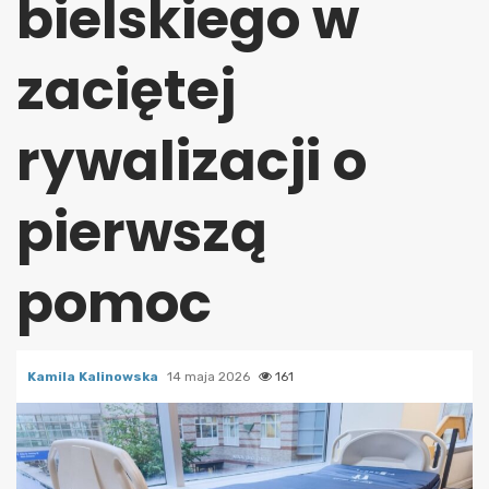
bielskiego w
zaciętej
rywalizacji o
pierwszą
pomoc
Kamila Kalinowska
14 maja 2026
161