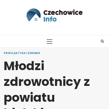
Skip
to
content
PRIMARY
MENU
PROFILAKTYKA I ZDROWIE
Młodzi
zdrowotnicy z
powiatu