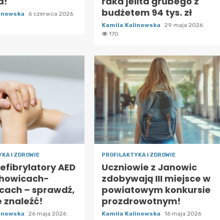
a!
raka jelita grubego z
budżetem 94 tys. zł
linowska
6 czerwca 2026
Kamila Kalinowska
29 maja 2026
170
KA I ZDROWIE
PROFILAKTYKA I ZDROWIE
efibrylatory AED
Uczniowie z Janowic
howicach-
zdobywają III miejsce w
icach – sprawdź,
powiatowym konkursie
e znaleźć!
prozdrowotnym!
linowska
26 maja 2026
Kamila Kalinowska
16 maja 2026