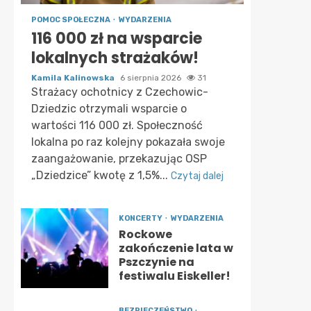
POMOC SPOŁECZNA
WYDARZENIA
116 000 zł na wsparcie
lokalnych strażaków!
Kamila Kalinowska
6 sierpnia 2026
31
Strażacy ochotnicy z Czechowic-
Dziedzic otrzymali wsparcie o
wartości 116 000 zł. Społeczność
lokalna po raz kolejny pokazała swoje
zaangażowanie, przekazując OSP
„Dziedzice” kwotę z 1,5%...
Czytaj dalej
KONCERTY
WYDARZENIA
Rockowe
zakończenie lata w
Pszczynie na
festiwalu Eiskeller!
BEZPIECZEŃSTWO