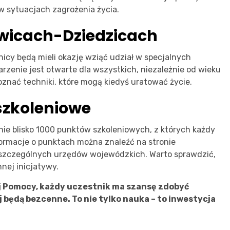
w sytuacjach zagrożenia życia.
wicach-Dziedzicach
icy będą mieli okazję wziąć udział w specjalnych
rzenie jest otwarte dla wszystkich, niezależnie od wieku
oznać techniki, które mogą kiedyś uratować życie.
szkoleniowe
nie blisko 1000 punktów szkoleniowych, z których każdy
ormacje o punktach można znaleźć na stronie
poszczególnych urzędów wojewódzkich. Warto sprawdzić,
nnej inicjatywy.
ej Pomocy, każdy uczestnik ma szansę zdobyć
 będą bezcenne. To nie tylko nauka – to inwestycja