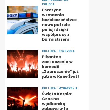
POLICJA
Pszczyna
wzmacnia
bezpieczeństwo:
nowe patrole
policji dzięki
współpracy z
burmistrzem
KULTURA
ROZRYWKA
Pikantne
zaskoczenia w
komedii
„Zaproszenie” już
jutro w Kinie Świt!
KULTURA
WYDARZENIA
Święto Karpia:
Czas na
wędkarską
zabawę w tę