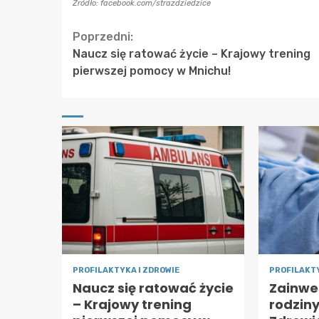
Źródło: facebook.com/strazdziedzice
Continue
Poprzedni:
Naucz się ratować życie – Krajowy trening
Reading
pierwszej pomocy w Mnichu!
PROFILAKTYKA I ZDROWIE
PROFILAKTY
Naucz się ratować życie
Zainwe
– Krajowy trening
rodzin