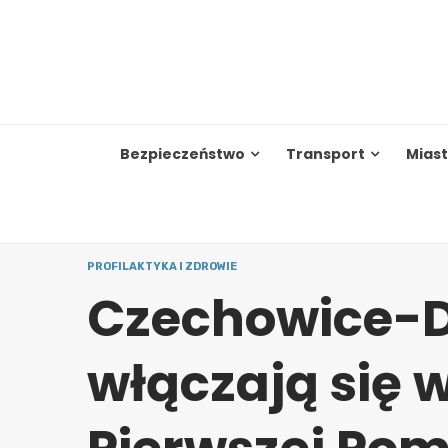
Skip
to
content
Bezpieczeństwo
Transport
Mias
PROFILAKTYKA I ZDROWIE
Czechowice-D
włączają się 