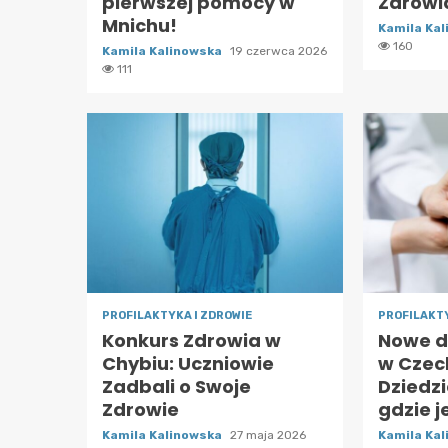
pierwszej pomocy w
Zdrowi
Mnichu!
Kamila Ka
160
Kamila Kalinowska
19 czerwca 2026
111
PROFILAKTYKA I ZDROWIE
PROFILAKTY
Konkurs Zdrowia w
Nowe d
Chybiu: Uczniowie
w Czec
Zadbali o Swoje
Dziedz
Zdrowie
gdzie j
Kamila Kalinowska
27 maja 2026
Kamila Ka