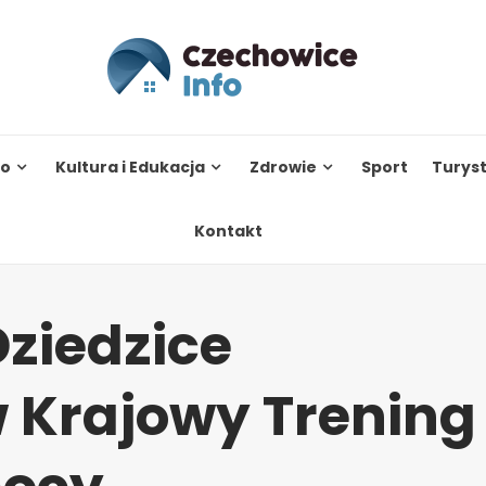
to
Kultura i Edukacja
Zdrowie
Sport
Turys
Kontakt
ziedzice
w Krajowy Trening