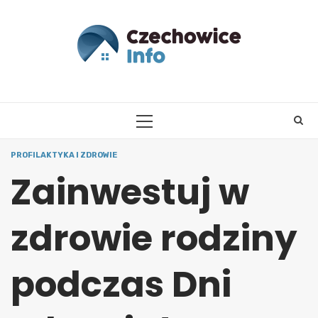
Skip
to
content
PRIMARY
MENU
PROFILAKTYKA I ZDROWIE
Zainwestuj w
zdrowie rodziny
podczas Dni