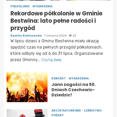
PÓŁKOLONIE
WYDARZENIA
Rekordowe półkolonie w Gminie
Bestwina: lato pełne radości i
przygód
Kamila Kalinowska
7 sierpnia 2026
22
W lipcu dzieci z Gminy Bestwina miały okazję
spędzić czas na pełnych przygód półkoloniach,
które odbyły się od 6 do 31 lipca. Organizowane
przez Gminny...
Czytaj dalej
KONCERT
WYDARZENIA
Jann zagości na 50.
Dniach Czechowic-
Dziedzic!
AKCJE RATUNKOWE
LEŚNICTWO
POŻARY