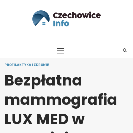
Skip
to
content
PRIMARY
MENU
PROFILAKTYKA I ZDROWIE
Bezpłatna
mammografia
LUX MED w