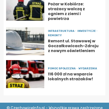
Pożar w Kobiórze:
strażacy walczą z
ogniem z ziemi i
powietrza
INFRASTRUKTURA
INWESTYCJE
REMONTY
Remont ul. Stawowej w
Goczałkowicach-Zdroju
z nowym oświetleniem
POMOC SPOŁECZNA
WYDARZENIA
116 000 zł na wsparcie
lokalnych strażaków!
© CzechowiceInfo.pl - Wszystkie prawa zastrzeżone