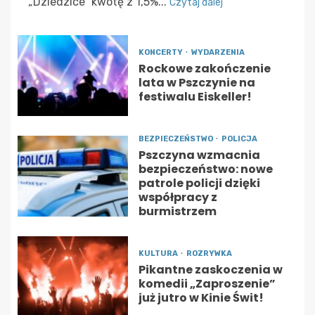
„Dziedzice” kwotę z 1,5%...
Czytaj dalej
KONCERTY
WYDARZENIA
Rockowe zakończenie
lata w Pszczynie na
festiwalu Eiskeller!
BEZPIECZEŃSTWO
POLICJA
Pszczyna wzmacnia
bezpieczeństwo: nowe
patrole policji dzięki
współpracy z
burmistrzem
KULTURA
ROZRYWKA
Pikantne zaskoczenia w
komedii „Zaproszenie”
już jutro w Kinie Świt!