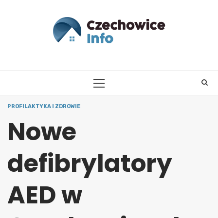
Skip
to
content
PRIMARY
MENU
PROFILAKTYKA I ZDROWIE
Nowe
defibrylatory
AED w