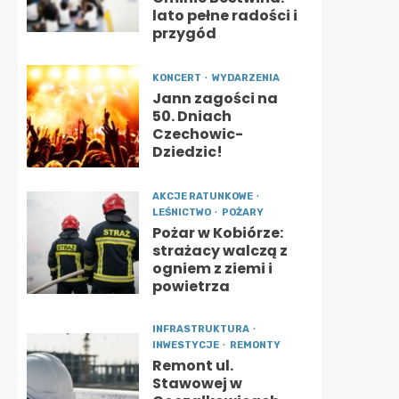
lato pełne radości i
przygód
KONCERT
WYDARZENIA
Jann zagości na
50. Dniach
Czechowic-
Dziedzic!
AKCJE RATUNKOWE
LEŚNICTWO
POŻARY
Pożar w Kobiórze:
strażacy walczą z
ogniem z ziemi i
powietrza
INFRASTRUKTURA
INWESTYCJE
REMONTY
Remont ul.
Stawowej w