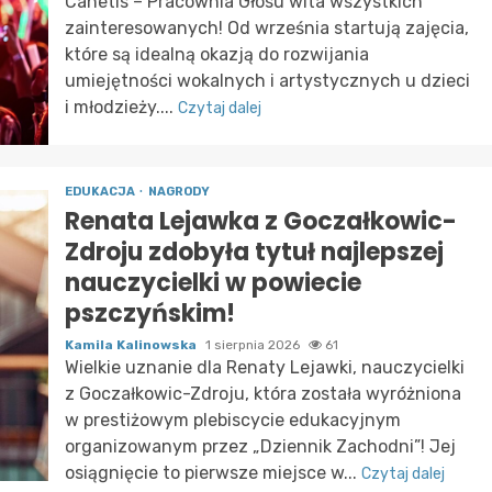
Canetis – Pracownia Głosu wita wszystkich
zainteresowanych! Od września startują zajęcia,
które są idealną okazją do rozwijania
umiejętności wokalnych i artystycznych u dzieci
i młodzieży....
Czytaj dalej
EDUKACJA
NAGRODY
Renata Lejawka z Goczałkowic-
Zdroju zdobyła tytuł najlepszej
nauczycielki w powiecie
pszczyńskim!
Kamila Kalinowska
1 sierpnia 2026
61
Wielkie uznanie dla Renaty Lejawki, nauczycielki
z Goczałkowic-Zdroju, która została wyróżniona
w prestiżowym plebiscycie edukacyjnym
organizowanym przez „Dziennik Zachodni”! Jej
osiągnięcie to pierwsze miejsce w...
Czytaj dalej