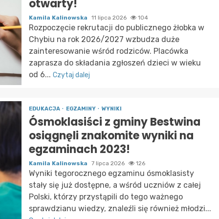
otwarty!
Kamila Kalinowska
11 lipca 2026
104
Rozpoczęcie rekrutacji do publicznego żłobka w
Chybiu na rok 2026/2027 wzbudza duże
zainteresowanie wśród rodziców. Placówka
zaprasza do składania zgłoszeń dzieci w wieku
od 6...
Czytaj dalej
EDUKACJA
EGZAMINY
WYNIKI
Ósmoklasiści z gminy Bestwina
osiągnęli znakomite wyniki na
egzaminach 2023!
Kamila Kalinowska
7 lipca 2026
126
Wyniki tegorocznego egzaminu ósmoklasisty
stały się już dostępne, a wśród uczniów z całej
Polski, którzy przystąpili do tego ważnego
sprawdzianu wiedzy, znaleźli się również młodzi...