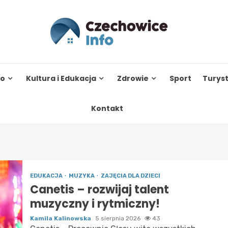
to
Kultura i Edukacja
Zdrowie
Sport
Turys
Kontakt
EDUKACJA
MUZYKA
ZAJĘCIA DLA DZIECI
Canetis – rozwijaj talent
muzyczny i rytmiczny!
Kamila Kalinowska
5 sierpnia 2026
43