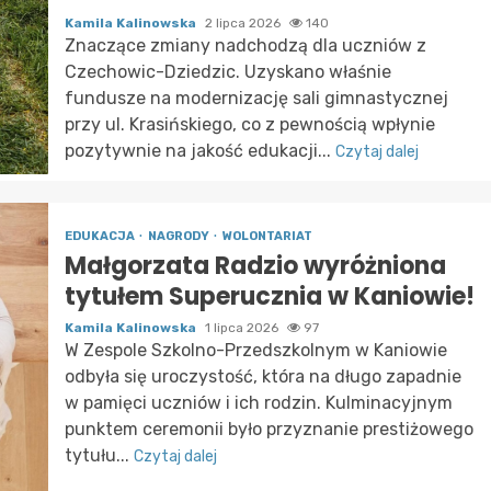
Kamila Kalinowska
2 lipca 2026
140
Znaczące zmiany nadchodzą dla uczniów z
Czechowic-Dziedzic. Uzyskano właśnie
fundusze na modernizację sali gimnastycznej
przy ul. Krasińskiego, co z pewnością wpłynie
pozytywnie na jakość edukacji...
Czytaj dalej
EDUKACJA
NAGRODY
WOLONTARIAT
Małgorzata Radzio wyróżniona
tytułem Superucznia w Kaniowie!
Kamila Kalinowska
1 lipca 2026
97
W Zespole Szkolno-Przedszkolnym w Kaniowie
odbyła się uroczystość, która na długo zapadnie
w pamięci uczniów i ich rodzin. Kulminacyjnym
punktem ceremonii było przyznanie prestiżowego
tytułu...
Czytaj dalej