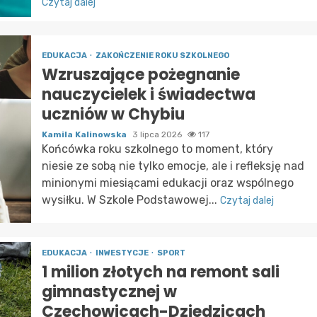
Czytaj dalej
EDUKACJA
ZAKOŃCZENIE ROKU SZKOLNEGO
Wzruszające pożegnanie
nauczycielek i świadectwa
uczniów w Chybiu
Kamila Kalinowska
3 lipca 2026
117
Końcówka roku szkolnego to moment, który
niesie ze sobą nie tylko emocje, ale i refleksję nad
minionymi miesiącami edukacji oraz wspólnego
wysiłku. W Szkole Podstawowej...
Czytaj dalej
EDUKACJA
INWESTYCJE
SPORT
1 milion złotych na remont sali
gimnastycznej w
Czechowicach-Dziedzicach