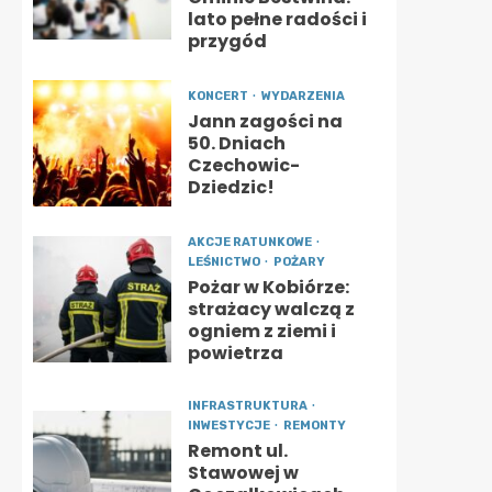
lato pełne radości i
przygód
KONCERT
WYDARZENIA
Jann zagości na
50. Dniach
Czechowic-
Dziedzic!
AKCJE RATUNKOWE
LEŚNICTWO
POŻARY
Pożar w Kobiórze:
strażacy walczą z
ogniem z ziemi i
powietrza
INFRASTRUKTURA
INWESTYCJE
REMONTY
Remont ul.
Stawowej w