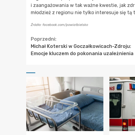
i zaangażowania w tak ważne kwestie, jak zd
młodzież z regionu nie tylko interesuje się tą
Źródło: facebook.com/powiatbielsko
Continue
Poprzedni:
Michał Koterski w Goczałkowicach-Zdroju:
Reading
Emocje kluczem do pokonania uzależnienia