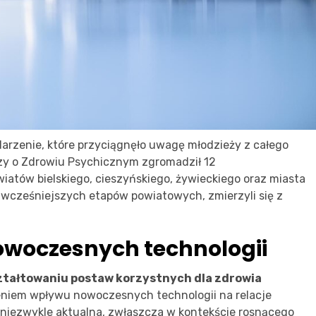
darzenie, które przyciągnęło uwagę młodzieży z całego
dzy o Zdrowiu Psychicznym zgromadził 12
iatów bielskiego, cieszyńskiego, żywieckiego oraz miasta
ie wcześniejszych etapów powiatowych, zmierzyli się z
owoczesnych technologii
ztałtowaniu postaw korzystnych dla zdrowia
eniem wpływu nowoczesnych technologii na relacje
ę niezwykle aktualna, zwłaszcza w kontekście rosnącego