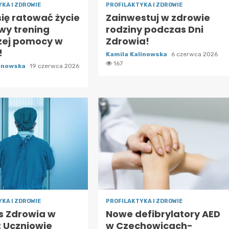
KA I ZDROWIE
PROFILAKTYKA I ZDROWIE
ię ratować życie
Zainwestuj w zdrowie
wy trening
rodziny podczas Dni
zej pomocy w
Zdrowia!
!
Kamila Kalinowska
6 czerwca 2026
167
linowska
19 czerwca 2026
KA I ZDROWIE
PROFILAKTYKA I ZDROWIE
s Zdrowia w
Nowe defibrylatory AED
: Uczniowie
w Czechowicach-