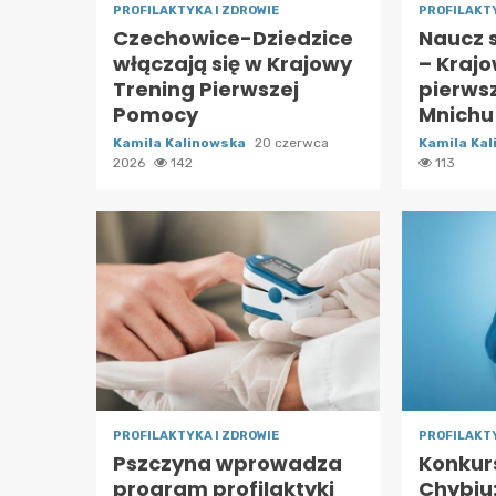
PROFILAKTYKA I ZDROWIE
PROFILAKTY
Czechowice-Dziedzice
Naucz s
włączają się w Krajowy
– Krajo
Trening Pierwszej
pierws
Pomocy
Mnichu
Kamila Kalinowska
20 czerwca
Kamila Ka
2026
142
113
PROFILAKTYKA I ZDROWIE
PROFILAKTY
Pszczyna wprowadza
Konkur
program profilaktyki
Chybiu