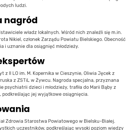
odych ludzi.
a nagród
tawiciele władz lokalnych. Wśród nich znaleźli się m.in.
orota Nikiel, członek Zarządu Powiatu Bielskiego. Obecność
ia i uznanie dla osiągnięć młodzieży.
ekspertów
yt z II LO im. M. Kopernika w Cieszynie, Oliwia Jęcek z
a Pruska z ZSTiL w Żywcu. Nagroda specjalna, przyznana
sychiatrii dzieci i młodzieży, trafiła do Marii Bąby z
, podkreślając jej wyjątkowe osiągnięcia.
kowania
ał Zdrowia Starostwa Powiatowego w Bielsku-Białej.
zystkich uczestników, podkreślając wysoki poziom wiedzy