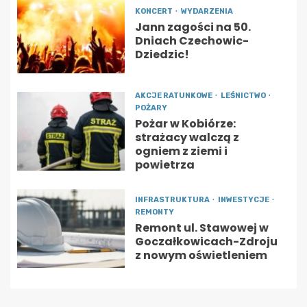
KONCERT
WYDARZENIA
Jann zagości na 50.
Dniach Czechowic-
Dziedzic!
AKCJE RATUNKOWE
LEŚNICTWO
POŻARY
Pożar w Kobiórze:
strażacy walczą z
ogniem z ziemi i
powietrza
INFRASTRUKTURA
INWESTYCJE
REMONTY
Remont ul. Stawowej w
Goczałkowicach-Zdroju
z nowym oświetleniem