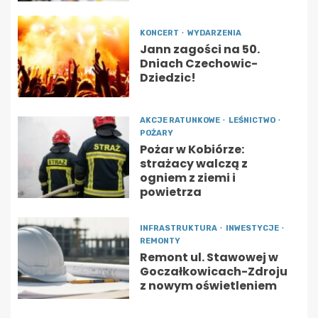
KONCERT
WYDARZENIA
Jann zagości na 50.
Dniach Czechowic-
Dziedzic!
AKCJE RATUNKOWE
LEŚNICTWO
POŻARY
Pożar w Kobiórze:
strażacy walczą z
ogniem z ziemi i
powietrza
INFRASTRUKTURA
INWESTYCJE
REMONTY
Remont ul. Stawowej w
Goczałkowicach-Zdroju
z nowym oświetleniem