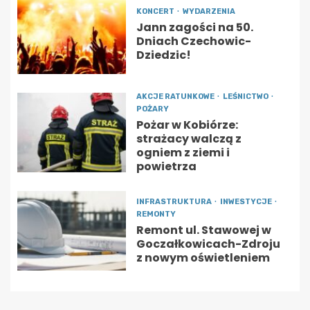
KONCERT
WYDARZENIA
Jann zagości na 50.
Dniach Czechowic-
Dziedzic!
AKCJE RATUNKOWE
LEŚNICTWO
POŻARY
Pożar w Kobiórze:
strażacy walczą z
ogniem z ziemi i
powietrza
INFRASTRUKTURA
INWESTYCJE
REMONTY
Remont ul. Stawowej w
Goczałkowicach-Zdroju
z nowym oświetleniem