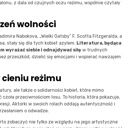
lonu, z dala od czujnych oczu reżimu, wspólnie czytały
rzeń wolności
ladimira Nabokova, „Wielki Gatsby” F. Scotta Fitzgeralda, a
, stały się dla tych kobiet azylem.
Literatura, będąca
m wyrażać siebie i odnajdywać siłę
w trudnych
bez przeszkód, dzielić się emocjami i wspierać nawzajem
 cieniu reżimu
ratury, ale także o solidarności kobiet, które mimo
czoła przeciwnościom losu. To historia, która pokazuje,
presji. Aktorki w swoich rolach oddają autentyczność i
 przesłaniem o odwadze.
warto zobaczyć nie tylko ze względu na jego artystyczne