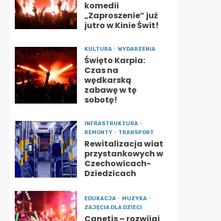
komedii
„Zaproszenie” już
jutro w Kinie Świt!
KULTURA
WYDARZENIA
Święto Karpia:
Czas na
wędkarską
zabawę w tę
sobotę!
INFRASTRUKTURA
REMONTY
TRANSPORT
Rewitalizacja wiat
przystankowych w
Czechowicach-
Dziedzicach
EDUKACJA
MUZYKA
ZAJĘCIA DLA DZIECI
Canetis – rozwijaj