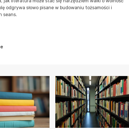
ad, jak literatura może stać się narzędziem walki o wolność
 rolę odgrywa słowo pisane w budowaniu tożsamości i
n seans.
ne