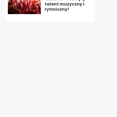
talent muzyczny i
rytmiczny!