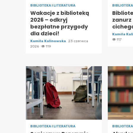
BIBLIOTEKA I LITERATURA
BIBLIOTEKA
Wakacje z biblioteką
Bibliot
2026 – odkryj
zanurz 
bezpłatne przygody
cicheg
dla dzieci!
Kamila Ka
117
Kamila Kalinowska
23 czerwca
2026
119
BIBLIOTEKA I LITERATURA
BIBLIOTEKA