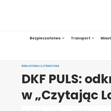
Skip
to
content
Bezpieczeństwo
Transport
Mias
BIBLIOTEKA I LITERATURA
DKF PULS: odk
w „Czytając L