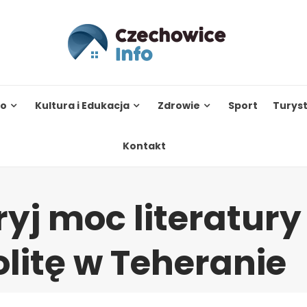
to
Kultura i Edukacja
Zdrowie
Sport
Turys
Kontakt
ryj moc literatury
olitę w Teheranie