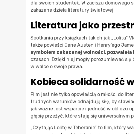
dla swoich studentek. W zaciszu domowego sa
zakazane dzieła literatury światowej.
Literatura jako przest
Spotkania przy książkach takich jak „Lolita” V
także powieści Jane Austen i Henry’ego Jamesa
symbolem zakazanej wolności, pozwalała i
czasach. Dzięki niej mogły porozumiewać się 
w walce o swoje prawa.
Kobieca solidarność w
Film jest nie tylko opowieścią o miłości do lite
trudnych warunków odnajdują siłę, by stawiać 
jak ważne jest wsparcie i jedność w obliczu o
głębię przeżyć, które stają się uniwersalnym
„Czytając Lolitę w Teheranie” to film, który 