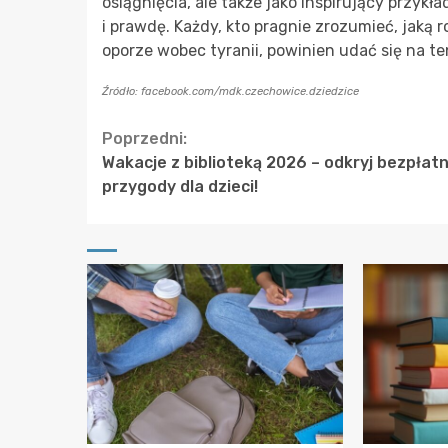
osiągnięcia, ale także jako inspirujący przykł
i prawdę. Każdy, kto pragnie zrozumieć, jaką
oporze wobec tyranii, powinien udać się na te
Źródło: facebook.com/mdk.czechowice.dziedzice
Continue
Poprzedni:
Wakacje z biblioteką 2026 – odkryj bezpłat
Reading
przygody dla dzieci!