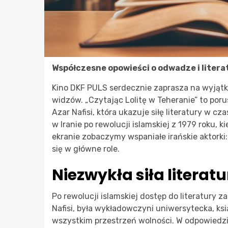
Współczesne opowieści o odwadze i litera
Kino DKF PULS serdecznie zaprasza na wyjątk
widzów. „Czytając Lolitę w Teheranie” to porus
Azar Nafisi, która ukazuje siłę literatury w c
w Iranie po rewolucji islamskiej z 1979 roku, 
ekranie zobaczymy wspaniałe irańskie aktorki: 
się w główne role.
Niezwykła siła literatu
Po rewolucji islamskiej dostęp do literatury z
Nafisi, była wykładowczyni uniwersytecka, ksią
wszystkim przestrzeń wolności. W odpowiedzi