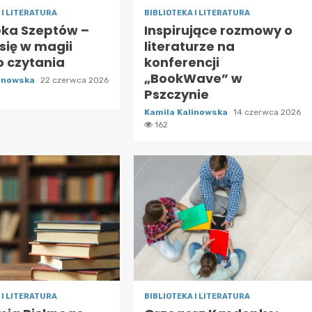
 I LITERATURA
BIBLIOTEKA I LITERATURA
eka Szeptów –
Inspirujące rozmowy o
się w magii
literaturze na
o czytania
konferencji
„BookWave” w
linowska
22 czerwca 2026
Pszczynie
Kamila Kalinowska
14 czerwca 2026
162
 I LITERATURA
BIBLIOTEKA I LITERATURA