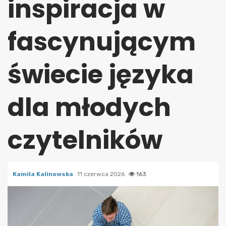
inspiracja w
fascynującym
świecie języka
dla młodych
czytelników
Kamila Kalinowska
11 czerwca 2026
163