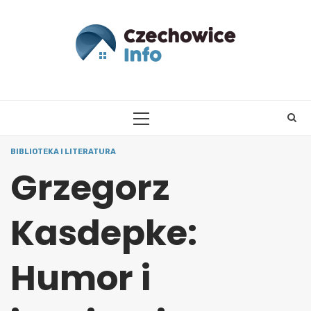
Skip
to
content
PRIMARY
MENU
BIBLIOTEKA I LITERATURA
Grzegorz
Kasdepke:
Humor i