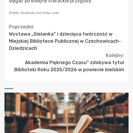
sięgać po kolejne literackie przygody.
Źródło: facebook.com/mbp.czdz
Continue
Poprzedni:
Wystawa „Sielanka” i dziecięca twórczość w
Reading
Miejskiej Bibliotece Publicznej w Czechowicach-
Dziedzicach
Kolejny:
Akademia Pięknego Czasu” zdobywa tytuł
Biblioteki Roku 2025/2026 w powiecie bielskim