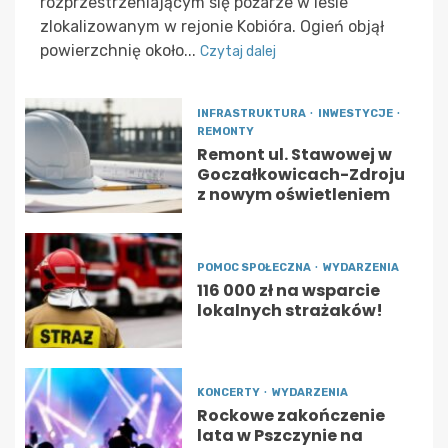
rozprzestrzeniającym się pożarze w lesie
zlokalizowanym w rejonie Kobióra. Ogień objął
powierzchnię około...
Czytaj dalej
INFRASTRUKTURA
INWESTYCJE
REMONTY
Remont ul. Stawowej w
Goczałkowicach-Zdroju
z nowym oświetleniem
POMOC SPOŁECZNA
WYDARZENIA
116 000 zł na wsparcie
lokalnych strażaków!
KONCERTY
WYDARZENIA
Rockowe zakończenie
lata w Pszczynie na