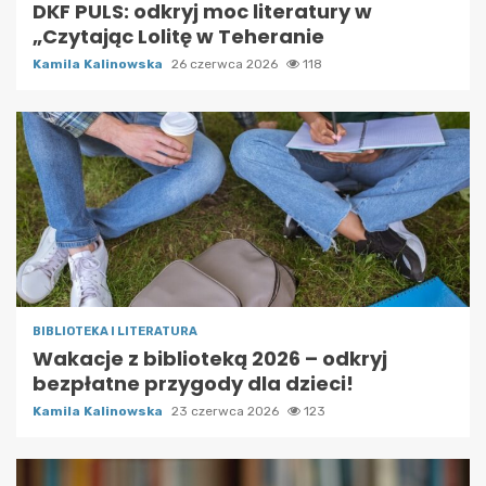
DKF PULS: odkryj moc literatury w
„Czytając Lolitę w Teheranie
Kamila Kalinowska
26 czerwca 2026
118
BIBLIOTEKA I LITERATURA
Wakacje z biblioteką 2026 – odkryj
bezpłatne przygody dla dzieci!
Kamila Kalinowska
23 czerwca 2026
123