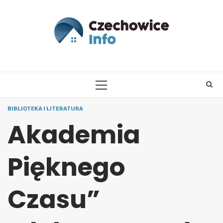
Skip
to
content
PRIMARY
MENU
BIBLIOTEKA I LITERATURA
Akademia
Pięknego
Czasu”