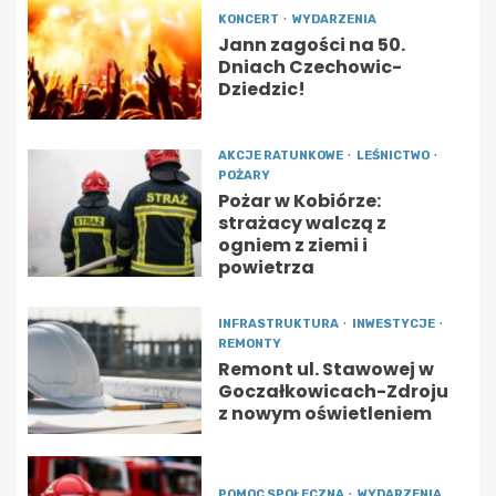
KONCERT
WYDARZENIA
Jann zagości na 50.
Dniach Czechowic-
Dziedzic!
AKCJE RATUNKOWE
LEŚNICTWO
POŻARY
Pożar w Kobiórze:
strażacy walczą z
ogniem z ziemi i
powietrza
INFRASTRUKTURA
INWESTYCJE
REMONTY
Remont ul. Stawowej w
Goczałkowicach-Zdroju
z nowym oświetleniem
POMOC SPOŁECZNA
WYDARZENIA