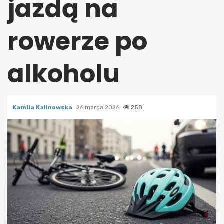
jazdą na
rowerze po
alkoholu
Kamila Kalinowska
26 marca 2026
258