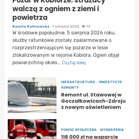
Pożar w Kobiórze: strażacy
walczą z ogniem z ziemi i
powietrza
Kamila Kalinowska
7 sierpnia 2026
13
W środowe popołudnie, 5 sierpnia 2026 roku,
służby ratunkowe zostały zaalarmowane o
rozprzestrzeniającym się pożarze w lesie
zlokalizowanym w rejonie Kobióra. Ogień objął
powierzchnię około...
Czytaj dalej
INFRASTRUKTURA
INWESTYCJE
REMONTY
Remont ul. Stawowej w
Goczałkowicach-Zdroju
z nowym oświetleniem
POMOC SPOŁECZNA
WYDARZENIA
116 000 zł na wsparcie