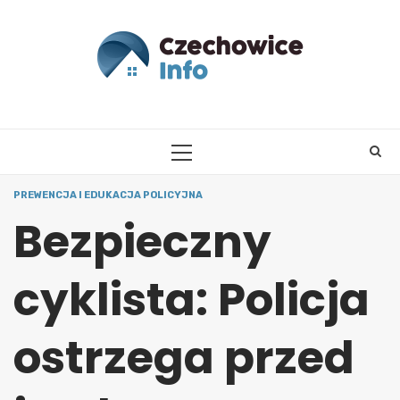
Skip
to
content
PRIMARY
MENU
PREWENCJA I EDUKACJA POLICYJNA
Bezpieczny
cyklista: Policja
ostrzega przed