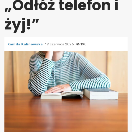
„Odłóż telefon i
żyj!”
Kamila Kalinowska
19 czerwca 2026
190