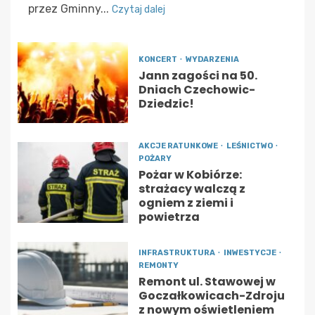
przez Gminny...
Czytaj dalej
KONCERT
WYDARZENIA
Jann zagości na 50.
Dniach Czechowic-
Dziedzic!
AKCJE RATUNKOWE
LEŚNICTWO
POŻARY
Pożar w Kobiórze:
strażacy walczą z
ogniem z ziemi i
powietrza
INFRASTRUKTURA
INWESTYCJE
REMONTY
Remont ul. Stawowej w
Goczałkowicach-Zdroju
z nowym oświetleniem