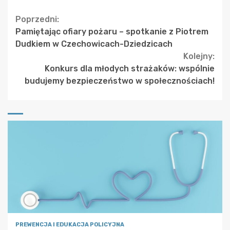
Continue
Poprzedni:
Pamiętając ofiary pożaru – spotkanie z Piotrem
Reading
Dudkiem w Czechowicach-Dziedzicach
Kolejny:
Konkurs dla młodych strażaków: wspólnie
budujemy bezpieczeństwo w społecznościach!
PREWENCJA I EDUKACJA POLICYJNA