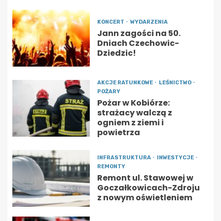
KONCERT
WYDARZENIA
Jann zagości na 50.
Dniach Czechowic-
Dziedzic!
AKCJE RATUNKOWE
LEŚNICTWO
POŻARY
Pożar w Kobiórze:
strażacy walczą z
ogniem z ziemi i
powietrza
INFRASTRUKTURA
INWESTYCJE
REMONTY
Remont ul. Stawowej w
Goczałkowicach-Zdroju
z nowym oświetleniem