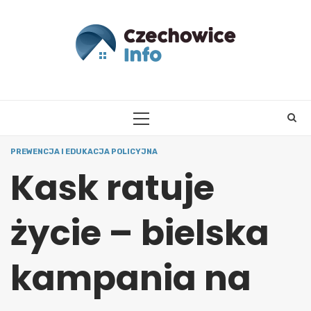
Skip
to
content
PRIMARY
MENU
PREWENCJA I EDUKACJA POLICYJNA
Kask ratuje
życie – bielska
kampania na