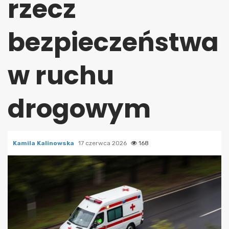
rzecz
bezpieczeństwa
w ruchu
drogowym
Kamila Kalinowska
17 czerwca 2026
168