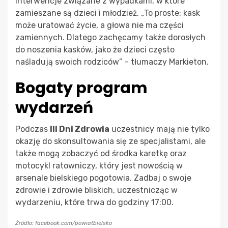
interwencje związane z wypadkami, w które
zamieszane są dzieci i młodzież. „To proste: kask
może uratować życie, a głowa nie ma części
zamiennych. Dlatego zachęcamy także dorosłych
do noszenia kasków, jako że dzieci często
naśladują swoich rodziców” – tłumaczy Markieton.
Bogaty program
wydarzeń
Podczas
III Dni Zdrowia
uczestnicy mają nie tylko
okazję do skonsultowania się ze specjalistami, ale
także mogą zobaczyć od środka karetkę oraz
motocykl ratowniczy, który jest nowością w
arsenale bielskiego pogotowia. Zadbaj o swoje
zdrowie i zdrowie bliskich, uczestnicząc w
wydarzeniu, które trwa do godziny 17:00.
Źródło: facebook.com/powiatbielsko