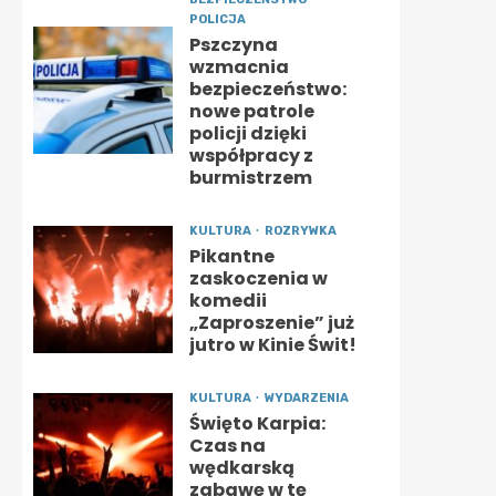
POLICJA
Pszczyna
wzmacnia
bezpieczeństwo:
nowe patrole
policji dzięki
współpracy z
burmistrzem
KULTURA
ROZRYWKA
Pikantne
zaskoczenia w
komedii
„Zaproszenie” już
jutro w Kinie Świt!
KULTURA
WYDARZENIA
Święto Karpia:
Czas na
wędkarską
zabawę w tę