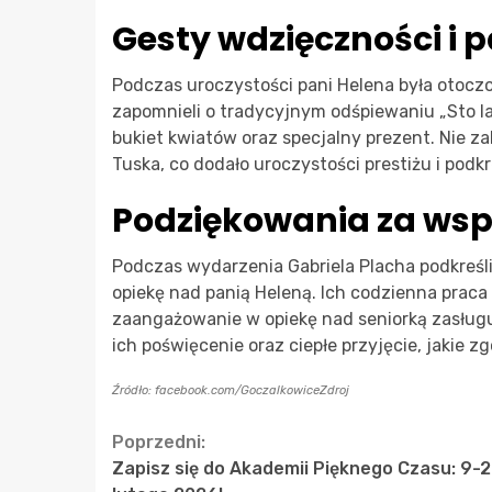
Gesty wdzięczności i 
Podczas uroczystości pani Helena była otoczo
zapomnieli o tradycyjnym odśpiewaniu „Sto lat
bukiet kwiatów oraz specjalny prezent. Nie za
Tuska, co dodało uroczystości prestiżu i podk
Podziękowania za wsp
Podczas wydarzenia Gabriela Placha podkreślił
opiekę nad panią Heleną. Ich codzienna praca 
zaangażowanie w opiekę nad seniorką zasługu
ich poświęcenie oraz ciepłe przyjęcie, jakie 
Źródło: facebook.com/GoczalkowiceZdroj
Continue
Poprzedni:
Zapisz się do Akademii Pięknego Czasu: 9-
Reading