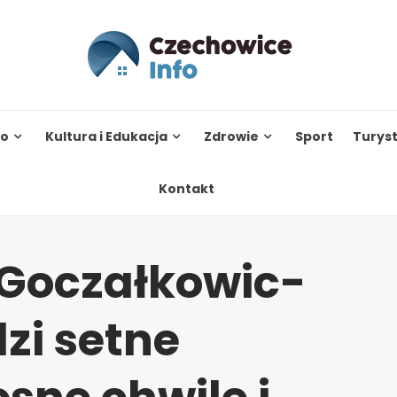
to
Kultura i Edukacja
Zdrowie
Sport
Turys
Kontakt
 Goczałkowic-
zi setne