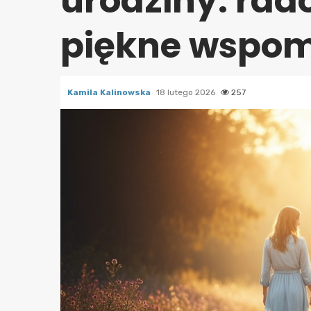
urodziny: rado
piękne wspom
Kamila Kalinowska
18 lutego 2026
257