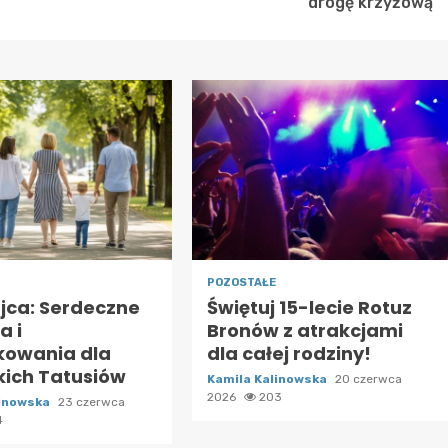
drogę krzyżową
POZOSTAŁE
Ojca: Serdeczne
Świętuj 15-lecie Rotuz
a i
Bronów z atrakcjami
kowania dla
dla całej rodziny!
kich Tatusiów
Kamila Kalinowska
20 czerwca
2026
203
linowska
23 czerwca
4