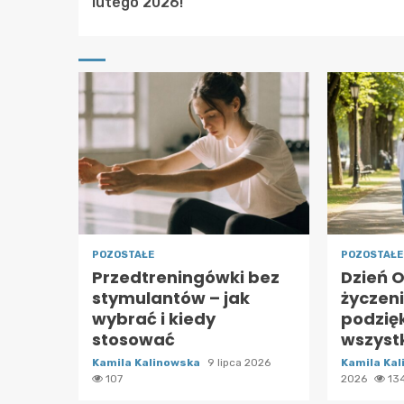
lutego 2026!
POZOSTAŁE
POZOSTAŁE
Przedtreningówki bez
Dzień 
stymulantów – jak
życzeni
wybrać i kiedy
podzię
stosować
wszyst
Kamila Kalinowska
9 lipca 2026
Kamila Ka
107
2026
13