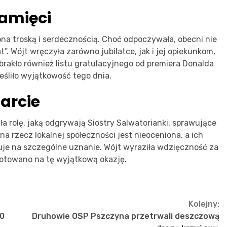
pamięci
na troską i serdecznością. Choć odpoczywała, obecni nie
”. Wójt wręczyła zarówno jubilatce, jak i jej opiekunkom,
brakło również listu gratulacyjnego od premiera Donalda
reśliło wyjątkowość tego dnia.
arcie
a rolę, jaką odgrywają Siostry Salwatorianki, sprawujące
na rzecz lokalnej społeczności jest nieoceniona, a ich
je na szczególne uznanie. Wójt wyraziła wdzięczność za
zgotowano na tę wyjątkową okazję.
Kolejny:
20
Druhowie OSP Pszczyna przetrwali deszczową