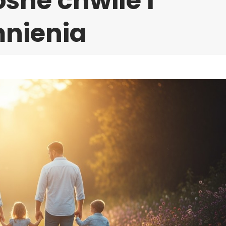
sne chwile i
nienia