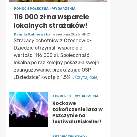
POMOC SPOŁECZNA
WYDARZENIA
116 000 zł na wsparcie
lokalnych strażaków!
Kamila Kalinowska
6 sierpnia 2026
21
Strażacy ochotnicy z Czechowic-
Dziedzic otrzymali wsparcie o
wartości 116 000 zł. Społeczność
lokalna po raz kolejny pokazała swoje
zaangażowanie, przekazując OSP
„Dziedzice” kwotę z 1,5%...
Czytaj dalej
KONCERTY
WYDARZENIA
Rockowe
zakończenie lata w
Pszczynie na
festiwalu Eiskeller!
BEZPIECZEŃSTWO