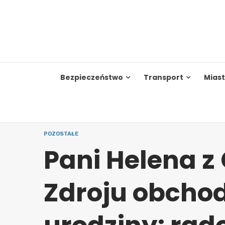
Skip
to
content
Bezpieczeństwo
Transport
Mias
POZOSTAŁE
Pani Helena z
Zdroju obchod