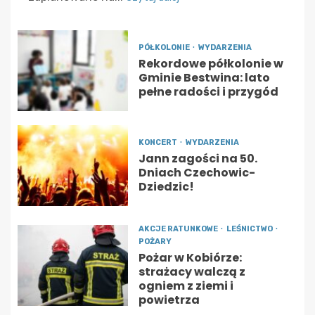
PÓŁKOLONIE
WYDARZENIA
Rekordowe półkolonie w
Gminie Bestwina: lato
pełne radości i przygód
KONCERT
WYDARZENIA
Jann zagości na 50.
Dniach Czechowic-
Dziedzic!
AKCJE RATUNKOWE
LEŚNICTWO
POŻARY
Pożar w Kobiórze:
strażacy walczą z
ogniem z ziemi i
powietrza