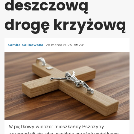
deszczową
drogę krzyżową
Kamila Kalinowska
28 marca 2026
201
W piątkowy wieczór mieszkańcy Pszczyny
zgromadzili się, aby wspólnie przeżyć wyjątkową