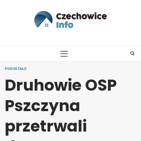
Skip
to
content
PRIMARY
MENU
POZOSTAŁE
Druhowie OSP
Pszczyna
przetrwali