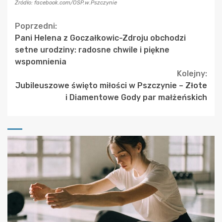
Źródło: facebook.com/OSP.w.Pszczynie
Continue
Poprzedni:
Pani Helena z Goczałkowic-Zdroju obchodzi
Reading
setne urodziny: radosne chwile i piękne
wspomnienia
Kolejny:
Jubileuszowe święto miłości w Pszczynie – Złote
i Diamentowe Gody par małżeńskich