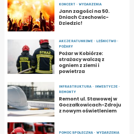
KONCERT
WYDARZENIA
Jann zagości na 50.
Dniach Czechowic-
Dziedzic!
AKCJE RATUNKOWE
LEŚNICTWO
POŻARY
Pożar w Kobiórze:
strażacy walczą z
ogniem z ziemi i
powietrza
INFRASTRUKTURA
INWESTYCJE
REMONTY
Remont ul. Stawowej w
Goczałkowicach-Zdroju
z nowym oświetleniem
POMOC SPOŁECZNA
WYDARZENIA