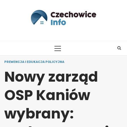
Skip
to
content
PRIMARY
MENU
PREWENCJA I EDUKACJA POLICYJNA
Nowy zarząd
OSP Kaniów
wybrany: