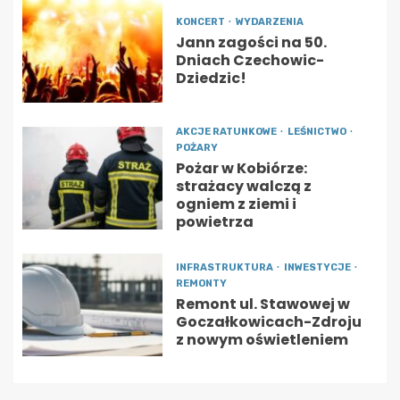
KONCERT
WYDARZENIA
Jann zagości na 50.
Dniach Czechowic-
Dziedzic!
AKCJE RATUNKOWE
LEŚNICTWO
POŻARY
Pożar w Kobiórze:
strażacy walczą z
ogniem z ziemi i
powietrza
INFRASTRUKTURA
INWESTYCJE
REMONTY
Remont ul. Stawowej w
Goczałkowicach-Zdroju
z nowym oświetleniem