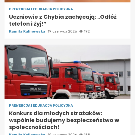
PREWENCJA I EDUKACJA POLICYJNA
Uczniowie z Chybia zachęcają: „Odłóż
telefon i żyj!”
Kamila Kalinowska
19 czerwca 2026
192
PREWENCJA I EDUKACJA POLICYJNA
Konkurs dla młodych strażaków:
wspólnie budujemy bezpieczeństwo w
społecznościach!
Kamila Kalinowska
19 czerwca 2026
188