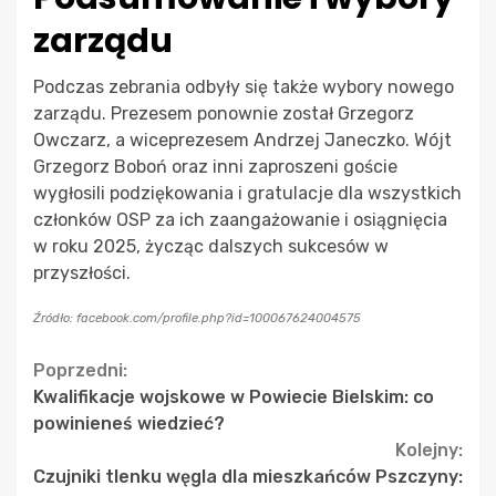
zarządu
Podczas zebrania odbyły się także wybory nowego
zarządu. Prezesem ponownie został Grzegorz
Owczarz, a wiceprezesem Andrzej Janeczko. Wójt
Grzegorz Boboń oraz inni zaproszeni goście
wygłosili podziękowania i gratulacje dla wszystkich
członków OSP za ich zaangażowanie i osiągnięcia
w roku 2025, życząc dalszych sukcesów w
przyszłości.
Źródło: facebook.com/profile.php?id=100067624004575
Continue
Poprzedni:
Kwalifikacje wojskowe w Powiecie Bielskim: co
Reading
powinieneś wiedzieć?
Kolejny:
Czujniki tlenku węgla dla mieszkańców Pszczyny: