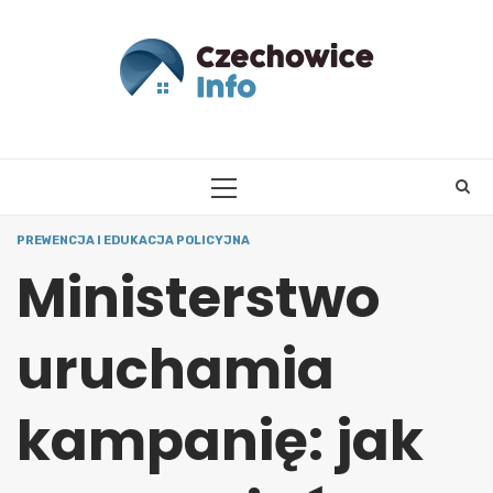
Skip
to
content
PRIMARY
MENU
PREWENCJA I EDUKACJA POLICYJNA
Ministerstwo
uruchamia
kampanię: jak