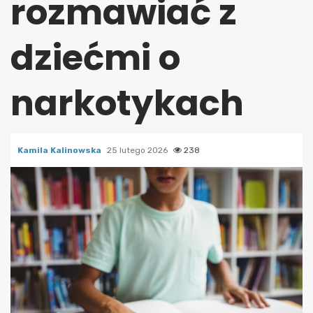
rozmawiać z
dziećmi o
narkotykach
Kamila Kalinowska
25 lutego 2026
238