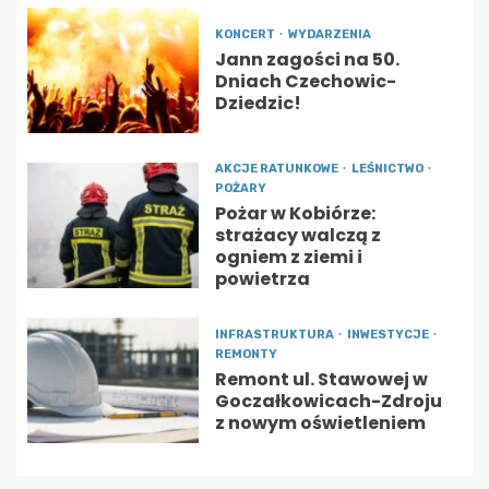
KONCERT
WYDARZENIA
Jann zagości na 50.
Dniach Czechowic-
Dziedzic!
AKCJE RATUNKOWE
LEŚNICTWO
POŻARY
Pożar w Kobiórze:
strażacy walczą z
ogniem z ziemi i
powietrza
INFRASTRUKTURA
INWESTYCJE
REMONTY
Remont ul. Stawowej w
Goczałkowicach-Zdroju
z nowym oświetleniem