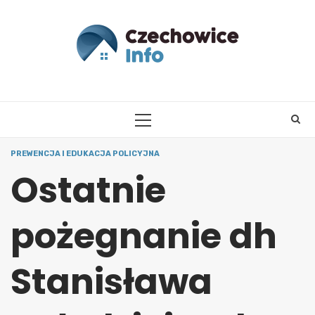
Skip
to
content
PRIMARY
MENU
PREWENCJA I EDUKACJA POLICYJNA
Ostatnie
pożegnanie dh
Stanisława