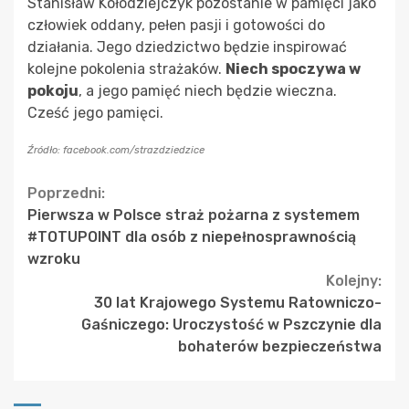
Stanisław Kołodziejczyk pozostanie w pamięci jako
człowiek oddany, pełen pasji i gotowości do
działania. Jego dziedzictwo będzie inspirować
kolejne pokolenia strażaków.
Niech spoczywa w
pokoju
, a jego pamięć niech będzie wieczna.
Cześć jego pamięci.
Źródło: facebook.com/strazdziedzice
Continue
Poprzedni:
Pierwsza w Polsce straż pożarna z systemem
Reading
#TOTUPOINT dla osób z niepełnosprawnością
wzroku
Kolejny:
30 lat Krajowego Systemu Ratowniczo-
Gaśniczego: Uroczystość w Pszczynie dla
bohaterów bezpieczeństwa