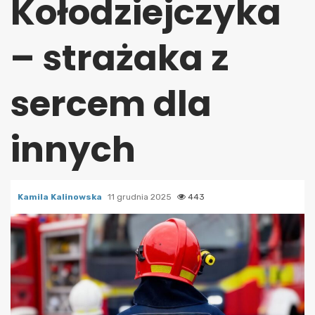
Kołodziejczyka
– strażaka z
sercem dla
innych
Kamila Kalinowska
11 grudnia 2025
443