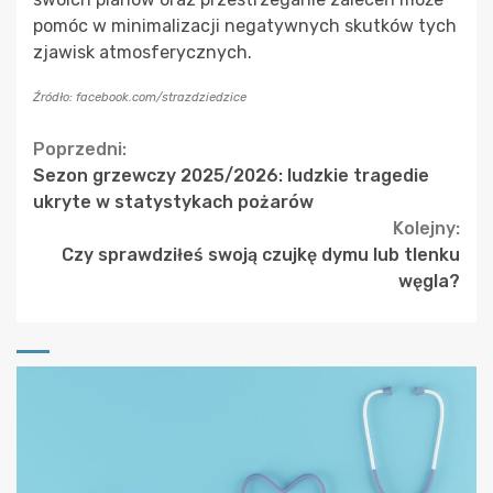
pomóc w minimalizacji negatywnych skutków tych
zjawisk atmosferycznych.
Źródło: facebook.com/strazdziedzice
Continue
Poprzedni:
Sezon grzewczy 2025/2026: ludzkie tragedie
Reading
ukryte w statystykach pożarów
Kolejny:
Czy sprawdziłeś swoją czujkę dymu lub tlenku
węgla?