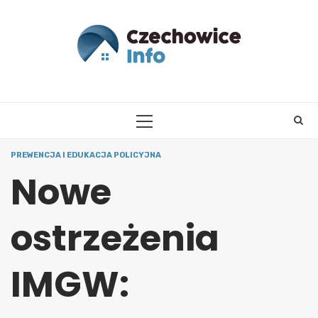
Skip
to
content
PRIMARY
MENU
PREWENCJA I EDUKACJA POLICYJNA
Nowe
ostrzeżenia
IMGW: