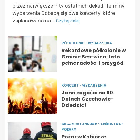
przez największe hity ostatnich dekad! Terminy
wydarzenia Odbędą się dwa koncerty, które
zaplanowano na...
Czytaj dalej
PÓŁKOLONIE
WYDARZENIA
Rekordowe półkolonie w
Gminie Bestwina: lato
pełne radości i przygód
KONCERT
WYDARZENIA
Jann zagości na 50.
Dniach Czechowic-
Dziedzic!
AKCJE RATUNKOWE
LEŚNICTWO
POŻARY
Pożar w Kobiórze: