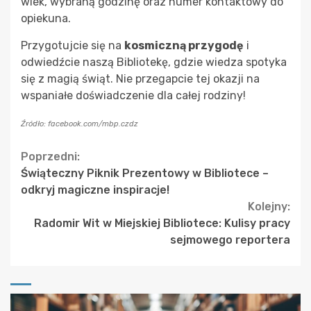
wiek, wybraną godzinę oraz numer kontaktowy do
opiekuna.
Przygotujcie się na
kosmiczną przygodę
i
odwiedźcie naszą Bibliotekę, gdzie wiedza spotyka
się z magią świąt. Nie przegapcie tej okazji na
wspaniałe doświadczenie dla całej rodziny!
Źródło: facebook.com/mbp.czdz
Continue
Poprzedni:
Świąteczny Piknik Prezentowy w Bibliotece –
Reading
odkryj magiczne inspiracje!
Kolejny:
Radomir Wit w Miejskiej Bibliotece: Kulisy pracy
sejmowego reportera