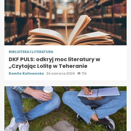
BIBLIOTEKA I LITERATURA
DKF PULS: odkryj moc literatury w
„Czytając Lolitę w Teheranie
Kamila Kalinowska
26 czerwca 2026
116