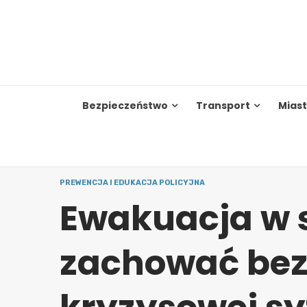
Skip
to
content
Bezpieczeństwo
Transport
Mias
PREWENCJA I EDUKACJA POLICYJNA
Ewakuacja w s
zachować bez