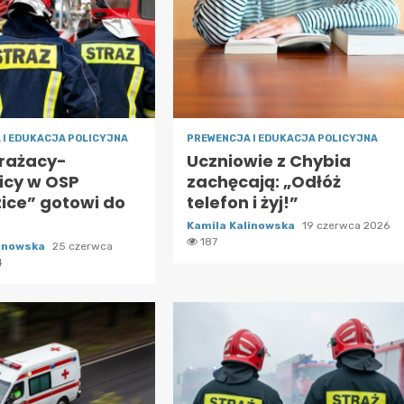
 I EDUKACJA POLICYJNA
PREWENCJA I EDUKACJA POLICYJNA
trażacy-
Uczniowie z Chybia
icy w OSP
zachęcają: „Odłóż
ice” gotowi do
telefon i żyj!”
Kamila Kalinowska
19 czerwca 2026
187
linowska
25 czerwca
4