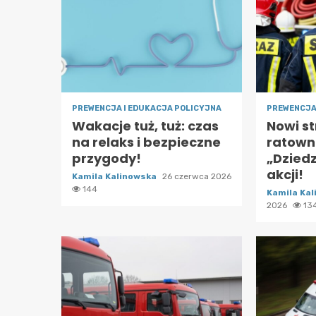
PREWENCJA I EDUKACJA POLICYJNA
PREWENCJA
Wakacje tuż, tuż: czas
Nowi s
na relaks i bezpieczne
ratown
przygody!
„Dziedz
akcji!
Kamila Kalinowska
26 czerwca 2026
144
Kamila Ka
2026
13