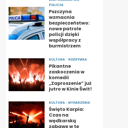
POLICJA
Pszczyna
wzmacnia
bezpieczeństwo:
nowe patrole
policji dzięki
współpracy z
burmistrzem
KULTURA
ROZRYWKA
Pikantne
zaskoczenia w
komedii
„Zaproszenie” już
jutro w Kinie Świt!
KULTURA
WYDARZENIA
Święto Karpia:
Czas na
wędkarską
zabawę w tę