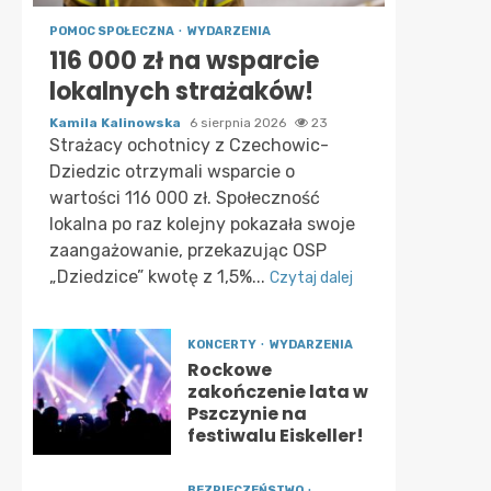
POMOC SPOŁECZNA
WYDARZENIA
116 000 zł na wsparcie
lokalnych strażaków!
Kamila Kalinowska
6 sierpnia 2026
23
Strażacy ochotnicy z Czechowic-
Dziedzic otrzymali wsparcie o
wartości 116 000 zł. Społeczność
lokalna po raz kolejny pokazała swoje
zaangażowanie, przekazując OSP
„Dziedzice” kwotę z 1,5%...
Czytaj dalej
KONCERTY
WYDARZENIA
Rockowe
zakończenie lata w
Pszczynie na
festiwalu Eiskeller!
BEZPIECZEŃSTWO