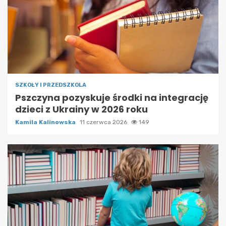
SZKOŁY I PRZEDSZKOLA
Pszczyna pozyskuje środki na integrację
dzieci z Ukrainy w 2026 roku
Kamila Kalinowska
11 czerwca 2026
149