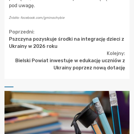
pod uwagę.
Źródło: facebook.com/gminachybie
Continue
Poprzedni:
Pszczyna pozyskuje środki na integrację dzieci z
Reading
Ukrainy w 2026 roku
Kolejny:
Bielski Powiat inwestuje w edukację uczniów z
Ukrainy poprzez nową dotację