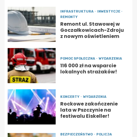
INFRASTRUKTURA
INWESTYCJE
REMONTY
Remont ul. Stawowej w
Goczałkowicach-Zdroju
z nowym oświetleniem
POMOC SPOŁECZNA
WYDARZENIA
116 000 zł na wsparcie
lokalnych strażaków!
KONCERTY
WYDARZENIA
Rockowe zakończenie
lata w Pszczynie na
festiwalu Eiskeller!
BEZPIECZEŃSTWO
POLICJA