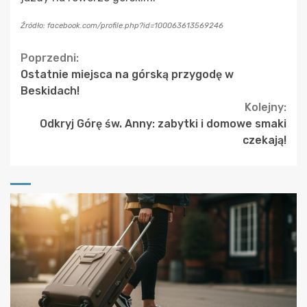
Źródło: facebook.com/profile.php?id=100063613569246
Continue
Poprzedni:
Ostatnie miejsca na górską przygodę w
Reading
Beskidach!
Kolejny:
Odkryj Górę św. Anny: zabytki i domowe smaki
czekają!