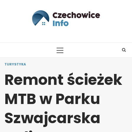
Skip
to
content
PRIMARY
MENU
TURYSTYKA
Remont ścieżek
MTB w Parku
Szwajcarska