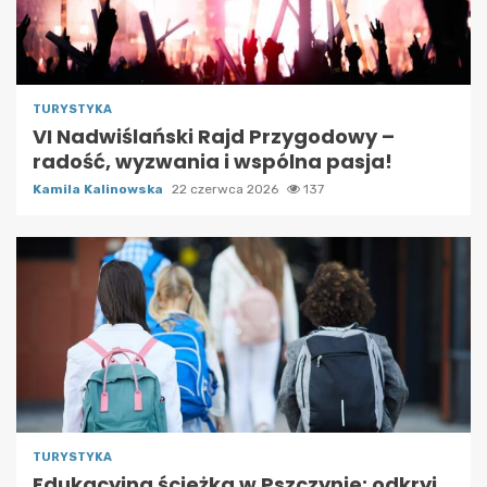
TURYSTYKA
VI Nadwiślański Rajd Przygodowy –
radość, wyzwania i wspólna pasja!
Kamila Kalinowska
22 czerwca 2026
137
TURYSTYKA
Edukacyjna ścieżka w Pszczynie: odkryj