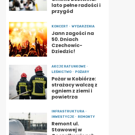
lato pełne radości i
przygód
KONCERT
WYDARZENIA
Jann zagości na
50. Dniach
Czechowic-
Dziedzic!
AKCJE RATUNKOWE
LEŚNICTWO
POŻARY
Pożar w Kobiórze:
strażacy walczą z
ogniem z ziemi i
powietrza
INFRASTRUKTURA
INWESTYCJE
REMONTY
Remont ul.
Stawowej w