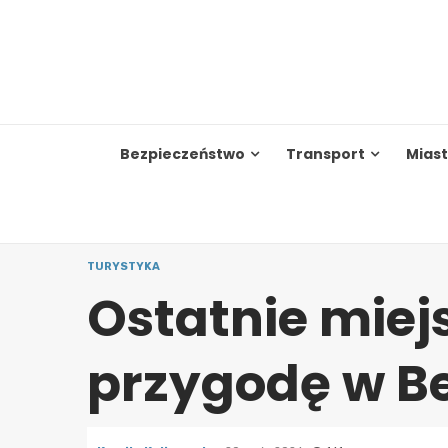
Skip
to
content
Bezpieczeństwo
Transport
Mias
TURYSTYKA
Ostatnie miej
przygodę w B