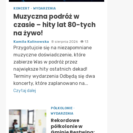
KONCERT
WYDARZENIA
Muzyczna podróż w
czasie – hity lat 80-tych
na żywo!
Kamila Kalinowska
8 sierpnia 2026
13
Przygotujcie się na niezapomniane
muzyczne doświadczenie, które
zabierze Was w podróż przez
największe hity ostatnich dekad!
Terminy wydarzenia Odbędą się dwa
koncerty, które zaplanowano na...
Czytaj dalej
PÓŁKOLONIE
WYDARZENIA
Rekordowe
półkolonie w
Gminie Bestwina: