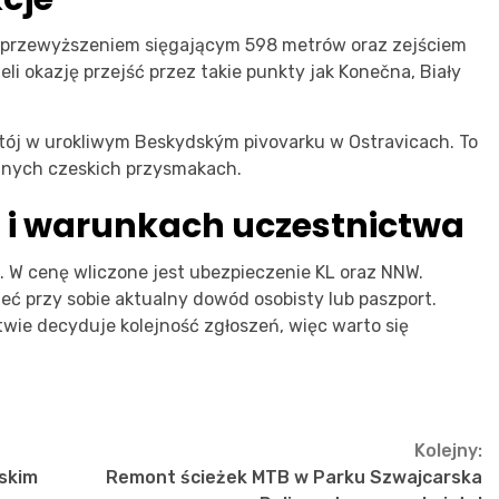
ym przewyższeniem sięgającym 598 metrów oraz zejściem
 okazję przejść przez takie punkty jak Konečna, Biały
tój w urokliwym Beskydským pivovarku w Ostravicach. To
alnych czeskich przysmakach.
h i warunkach uczestnictwa
. W cenę wliczone jest ubezpieczenie KL oraz NNW.
eć przy sobie aktualny dowód osobisty lub paszport.
twie decyduje kolejność zgłoszeń, więc warto się
Kolejny:
skim
Remont ścieżek MTB w Parku Szwajcarska