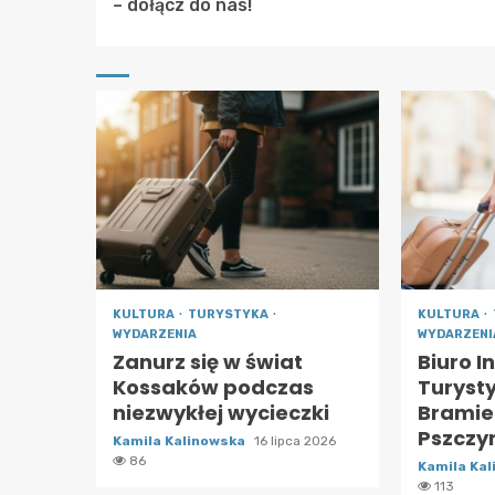
Reading
– dołącz do nas!
KULTURA
TURYSTYKA
KULTURA
WYDARZENIA
WYDARZENI
Zanurz się w świat
Biuro I
Kossaków podczas
Turyst
niezwykłej wycieczki
Bramie
Pszczy
Kamila Kalinowska
16 lipca 2026
86
Kamila Ka
113