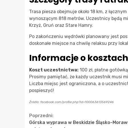
Trasa piesza obejmuje około 18 km, z łączn
wynoszącym 818 metrów. Uczestnicy będą mieli
Krzyż, Gruń oraz Stare Hamry.
Po zakończeniu wędrówki planowany jest pos
doskonałe miejsce na chwilę relaksu przy lok
Informacje o kosztac
Koszt uczestnictwa:
100 zł, płatne gotówką
Prosimy pamiętać, że każdy uczestnik musi mi
Liczba miejsc jest ograniczona, a o uczestnic
pospieszyć!
Źródło: facebook.com/profile.php?id=100063613569246
Continue
Poprzedni:
Górska wyprawa w Beskidzie Śląsko-Moraw