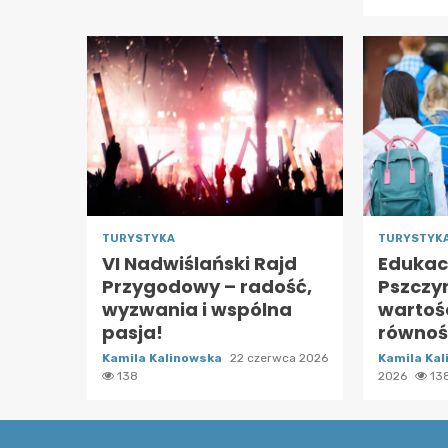
TURYSTYKA
TURYSTYK
VI Nadwiślański Rajd
Edukac
Przygodowy – radość,
Pszczyn
wyzwania i wspólna
wartośc
pasja!
równoś
Kamila Kalinowska
22 czerwca 2026
Kamila Ka
138
2026
13