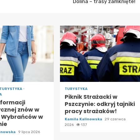
Dolina – trasy zamknięte!
TURYSTYKA
TURYSTYKA
A
Piknik Strażacki w
nformacji
Pszczynie: odkryj tajniki
ycznej znów w
pracy strażaków!
 Wybrańców w
Kamila Kalinowska
29 czerwca
nie
2026
137
linowska
9 lipca 2026