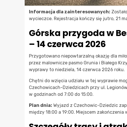
Informacja dla zainteresowanych:
Zostało
wycieczce. Rejestracja kończy się jutro, 21 ma
Górska przygoda w Be
– 14 czerwca 2026
Przygotowano niepowtarzalną okazję dla mił
przez malownicze pasmo Grunia i Białego Krzy
wyprawy to niedziela, 14 czerwca 2026 roku.
Chętni do wzięcia udziału w tej wyprawie m
Czechowicach-Dziedzicach przy ul. Legionów 1
w godzinach od 7:00 do 15:00.
Plan dnia:
Wyjazd z Czechowic-Dziedzic zapl
między 18:00 a 19:00. Miejscem zakończenia w
Szczegóły trasy i atra