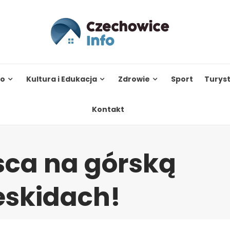
to
Kultura i Edukacja
Zdrowie
Sport
Turys
Kontakt
sca na górską
eskidach!