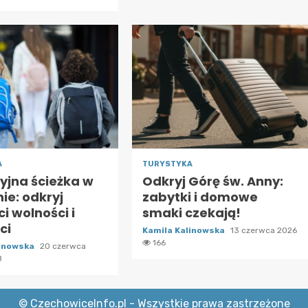
A
TURYSTYKA
yjna ścieżka w
Odkryj Górę św. Anny:
ie: odkryj
zabytki i domowe
i wolności i
smaki czekają!
ci
Kamila Kalinowska
13 czerwca 2026
166
linowska
20 czerwca
8
© CzechowiceInfo.pl - Wszystkie prawa zastrzeżone