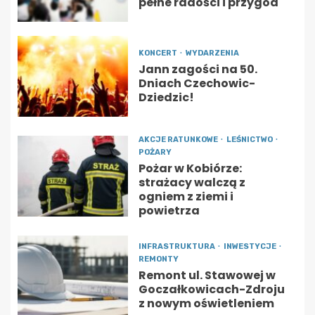
pełne radości i przygód
KONCERT
WYDARZENIA
Jann zagości na 50.
Dniach Czechowic-
Dziedzic!
AKCJE RATUNKOWE
LEŚNICTWO
POŻARY
Pożar w Kobiórze:
strażacy walczą z
ogniem z ziemi i
powietrza
INFRASTRUKTURA
INWESTYCJE
REMONTY
Remont ul. Stawowej w
Goczałkowicach-Zdroju
z nowym oświetleniem