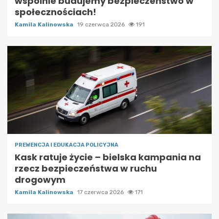
wspólnie budujemy bezpieczeństwo w
społecznościach!
Kamila Kalinowska
19 czerwca 2026
191
PREWENCJA I EDUKACJA POLICYJNA
Kask ratuje życie – bielska kampania na
rzecz bezpieczeństwa w ruchu
drogowym
Kamila Kalinowska
17 czerwca 2026
171