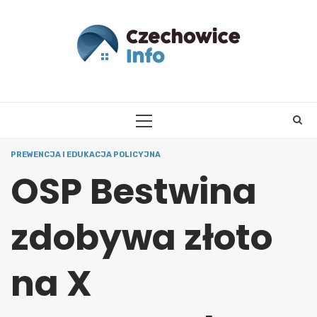
Skip
to
content
PRIMARY
MENU
PREWENCJA I EDUKACJA POLICYJNA
OSP Bestwina
zdobywa złoto
na X