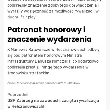
podkreśliły znaczenie zdobytego doświadczenia i
wyraziły wdzięczność za możliwość rywalizacji w
duchu fair play.
Patronat honorowy i
znaczenie wydarzenia
X Manewry Ratownicze w Hecznarowicach odbyły
się pod patronatem honorowym Ministra
Infrastruktury Dariusza Klimczaka, co dodatkowo
podkreśla prestiż i rangę tego wydarzenia w
środowisku strażackim.
Źródło: facebook.com/profile.php?id=100067624004575
Continue
Poprzedni:
OSP Zabrzeg na zawodach: zacięta rywalizacja
Reading
w Hełczanowicach!