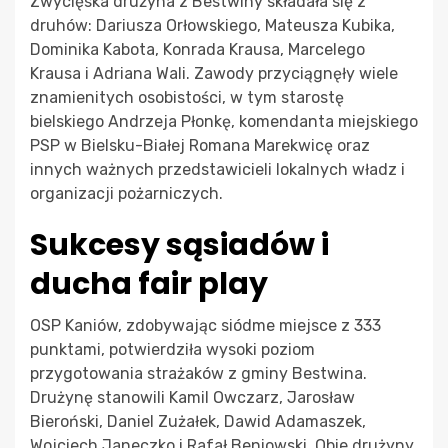
Zwycięska drużyna z Bestwiny składała się z
druhów: Dariusza Orłowskiego, Mateusza Kubika,
Dominika Kabota, Konrada Krausa, Marcelego
Krausa i Adriana Wali. Zawody przyciągnęły wiele
znamienitych osobistości, w tym starostę
bielskiego Andrzeja Płonkę, komendanta miejskiego
PSP w Bielsku-Białej Romana Marekwicę oraz
innych ważnych przedstawicieli lokalnych władz i
organizacji pożarniczych.
Sukcesy sąsiadów i
ducha fair play
OSP Kaniów, zdobywając siódme miejsce z 333
punktami, potwierdziła wysoki poziom
przygotowania strażaków z gminy Bestwina.
Drużynę stanowili Kamil Owczarz, Jarosław
Bieroński, Daniel Zużałek, Dawid Adamaszek,
Wojciech Janeczko i Rafał Beniowski. Obie drużyny