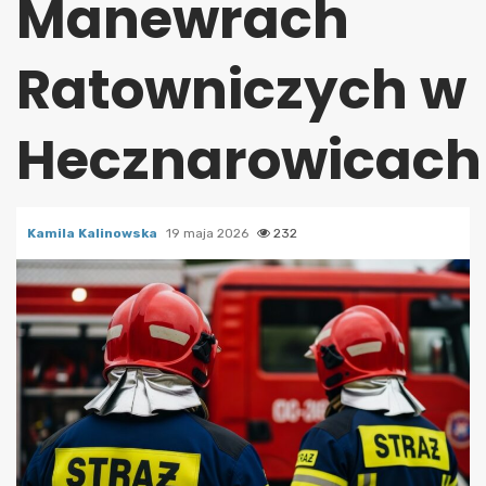
Manewrach
Ratowniczych w
Hecznarowicach
Kamila Kalinowska
19 maja 2026
232