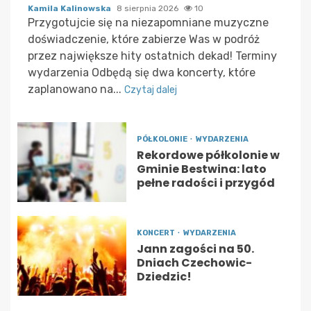
Kamila Kalinowska
8 sierpnia 2026
10
Przygotujcie się na niezapomniane muzyczne
doświadczenie, które zabierze Was w podróż
przez największe hity ostatnich dekad! Terminy
wydarzenia Odbędą się dwa koncerty, które
zaplanowano na...
Czytaj dalej
PÓŁKOLONIE
WYDARZENIA
Rekordowe półkolonie w
Gminie Bestwina: lato
pełne radości i przygód
KONCERT
WYDARZENIA
Jann zagości na 50.
Dniach Czechowic-
Dziedzic!