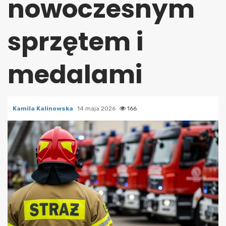
nowoczesnym
sprzętem i
medalami
Kamila Kalinowska
14 maja 2026
166