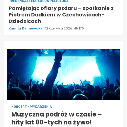
PREWENCJA I EDUKACJA POLICYJNA
Pamiętając ofiary pożaru – spotkanie z
Piotrem Dudkiem w Czechowicach-
Dziedzicach
Kamila Kalinowska
12 czerwca 2026
175
KONCERT
WYDARZENIA
Muzyczna podróż w czasie –
hity lat 80-tych na żywo!