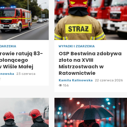
ZDARZENIA
WYPADKI I ZDARZENIA
rowie ratują 83-
OSP Bestwina zdobywa
 płonącego
złoto na XVIII
 Wiśle Małej
Mistrzostwach w
Ratownictwie
linowska
23 czerwca
2
Kamila Kalinowska
22 czerwca 2026
156