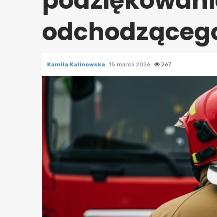
podziękowani
odchodzącego
Kamila Kalinowska
15 marca 2026
267