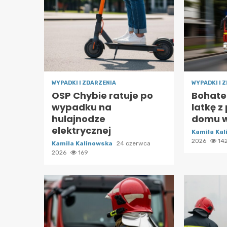
WYPADKI I ZDARZENIA
WYPADKI I 
OSP Chybie ratuje po
Bohate
wypadku na
latkę z
hulajnodze
domu w
elektrycznej
Kamila Ka
2026
14
Kamila Kalinowska
24 czerwca
2026
169