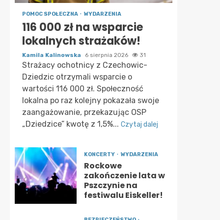
POMOC SPOŁECZNA
WYDARZENIA
116 000 zł na wsparcie
lokalnych strażaków!
Kamila Kalinowska
6 sierpnia 2026
31
Strażacy ochotnicy z Czechowic-
Dziedzic otrzymali wsparcie o
wartości 116 000 zł. Społeczność
lokalna po raz kolejny pokazała swoje
zaangażowanie, przekazując OSP
„Dziedzice” kwotę z 1,5%...
Czytaj dalej
KONCERTY
WYDARZENIA
Rockowe
zakończenie lata w
Pszczynie na
festiwalu Eiskeller!
BEZPIECZEŃSTWO