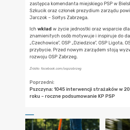
zastępca komendanta miejskiego PSP w Biels
Szkucik oraz członek prezydium zarządu powi
Jarczok – Sołtys Zabrzega.
Ich
wkład
w życie jednostki oraz wsparcie dl
znamienitych osób motywuje i inspiruje do d
„Czechowice”, OSP „Dziedzice”, OSP Ligota, O
przybycie. Przed nowym zarządem stoją wyz
rozwoju OSP Zabrzeg.
Źródło: facebook.com/ospzabrzeg
Continue
Poprzedni:
Pszczyna: 1045 interwencji strażaków w 2
Reading
roku – roczne podsumowanie KP PSP