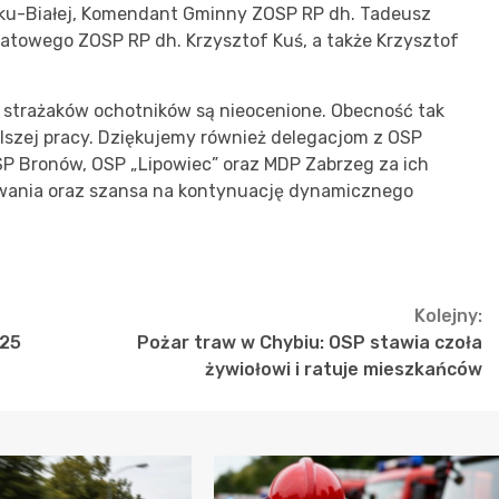
ku-Białej, Komendant Gminny ZOSP RP dh. Tadeusz
atowego ZOSP RP dh. Krzysztof Kuś, a także Krzysztof
a strażaków ochotników są nieocenione. Obecność tak
alszej pracy. Dziękujemy również delegacjom z OSP
SP Bronów, OSP „Lipowiec” oraz MDP Zabrzeg za ich
wania oraz szansa na kontynuację dynamicznego
Kolejny:
025
Pożar traw w Chybiu: OSP stawia czoła
żywiołowi i ratuje mieszkańców