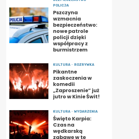
POLICJA
Pszczyna
wzmacnia
bezpieczeństwo:
nowe patrole
policji dzięki
współpracy z
burmistrzem
KULTURA
ROZRYWKA
Pikantne
zaskoczenia w
komedii
„Zaproszenie” już
jutro w Kinie Świt!
KULTURA
WYDARZENIA
Święto Karpia:
Czas na
wędkarską
zabawę w tę