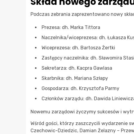
Skład nowego zarząd
Podczas zebrania zaprezentowano nowy skład 
Prezesa: dh. Marka Tittora
Naczelnika/wiceprezesa: dh. Łukasza Ku
Wiceprezesa: dh. Bartosza Żertki
Zastępcy naczelnika: dh. Sławomira Stas
Sekretarza: dh. Kacpra Gawlasa
Skarbnika: dh. Mariana Szłapy
Gospodarza: dh. Krzysztofa Parmy
Członków zarządu: dh. Dawida Liniewicza
Nowemu zarządowi życzymy sukcesów i wytrwa
Wśród gości, którzy zaszczycili wydarzenie sw
Czechowic-Dziedzic, Damian Żelazny – Przewod