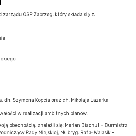
u
zarządu OSP Zabrzeg, który składa się z:
sia
ickiego
, dh. Szymona Kopcia oraz dh. Mikołaja Lazarka
łości w realizacji ambitnych planów.
oją obecnością, znaleźli się: Marian Błachut – Burmistrz
niczący Rady Miejskiej, Mł. bryg. Rafał Walasik –