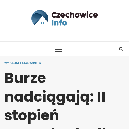
Skip
to
content
PRIMARY
MENU
WYPADKI I ZDARZENIA
Burze
nadciągają: II
stopień