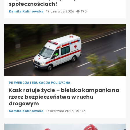
społecznościach!
Kamila Kalinowska
19 czerwca 2026
193
PREWENCJA I EDUKACJA POLICYJNA
Kask ratuje życie – bielska kampania na
rzecz bezpieczeństwa w ruchu
drogowym
Kamila Kalinowska
17 czerwca 2026
173