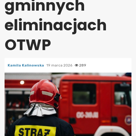
gminnych
eliminacjach
OTWP
Kamila Kalinowska
19 marca 2026
289