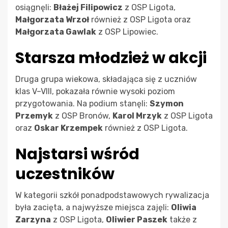
osiągnęli:
Błażej Filipowicz
z OSP Ligota,
Małgorzata Wrzoł
również z OSP Ligota oraz
Małgorzata Gawlak
z OSP Lipowiec.
Starsza młodzież w akcji
Druga grupa wiekowa, składająca się z uczniów
klas V–VIII, pokazała równie wysoki poziom
przygotowania. Na podium stanęli:
Szymon
Przemyk
z OSP Bronów,
Karol Mrzyk
z OSP Ligota
oraz
Oskar Krzempek
również z OSP Ligota.
Najstarsi wśród
uczestników
W kategorii szkół ponadpodstawowych rywalizacja
była zacięta, a najwyższe miejsca zajęli:
Oliwia
Zarzyna
z OSP Ligota,
Oliwier Paszek
także z