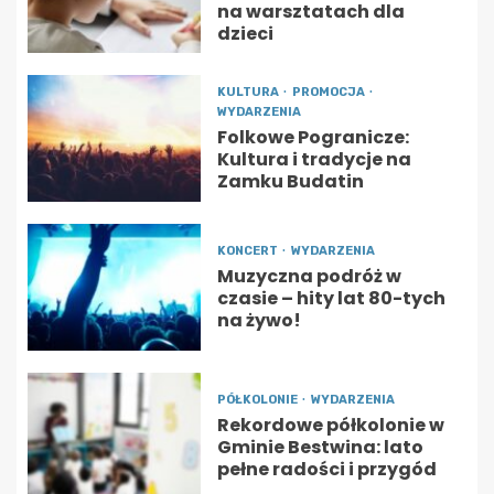
na warsztatach dla
dzieci
KULTURA
PROMOCJA
WYDARZENIA
Folkowe Pogranicze:
Kultura i tradycje na
Zamku Budatin
KONCERT
WYDARZENIA
Muzyczna podróż w
czasie – hity lat 80-tych
na żywo!
PÓŁKOLONIE
WYDARZENIA
Rekordowe półkolonie w
Gminie Bestwina: lato
pełne radości i przygód