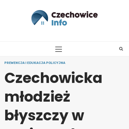
Skip
to
content
PRIMARY
MENU
PREWENCJA I EDUKACJA POLICYJNA
Czechowicka
młodzież
błyszczy w