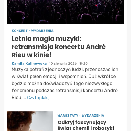
KONCERT
WYDARZENIA
Letnia magia muzyki:
retransmisja koncertu André
Rieu w kinie!
Kamila Kalinowska
10 sierpnia 2026
20
Muzyka potrafi zjednoczyć ludzi, przenosząc ich
w świat pełen emocji i wspomnień. Już wkrótce
będzie można doświadczyć tego niezwykłego
fenomenu podczas retransmisji koncertu André
Rieu,...
Czytaj dalej
WARSZTATY
WYDARZENIA
Odkryj fascynujący
świat chemii i robotyki