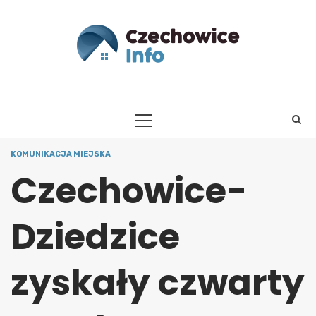
Skip
to
content
PRIMARY
MENU
KOMUNIKACJA MIEJSKA
Czechowice-
Dziedzice
zyskały czwarty