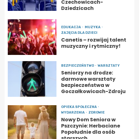
Czechowicach-
Dziedzicach
EDUKACJA
MUZYKA
ZAJĘCIA DLA DZIECI
Canetis – rozwijaj talent
muzyczny i rytmiczny!
BEZPIECZEŃSTWO
WARSZTATY
Seniorzy na drodze:
darmowe warsztaty
bezpieczeństwa w
Goczałkowicach-Zdroju
OPIEKA SPOŁECZNA
WYDARZENIA
ZDROWIE
Nowy Dom Seniora w
Pszczynie: Herbaciane
Popołudnie dla osób
starszych