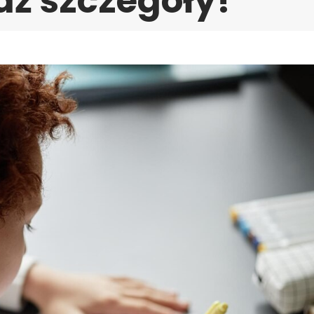
dź szczegóły!