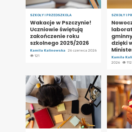
SZKOŁY I PRZEDSZKOLA
SZKOŁY I 
Wakacje w Pszczynie!
Nowoc
Uczniowie świętują
labora
zakończenie roku
gminny
szkolnego 2025/2026
dzięki 
Ministe
Kamila Kalinowska
26 czerwca 2026
121
Kamila Ka
2026
112