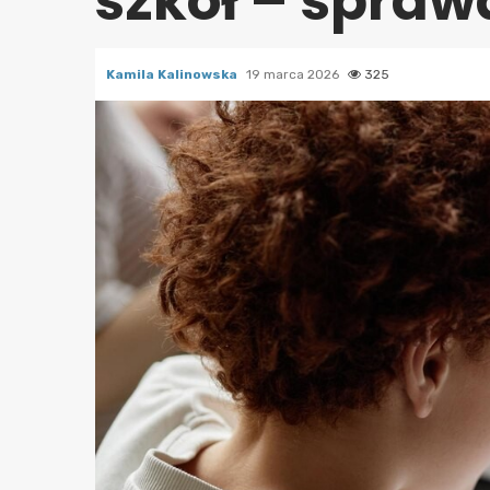
szkół – spraw
Kamila Kalinowska
19 marca 2026
325