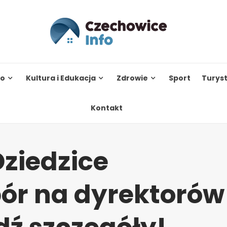
to
Kultura i Edukacja
Zdrowie
Sport
Turys
Kontakt
ziedzice
ór na dyrektorów