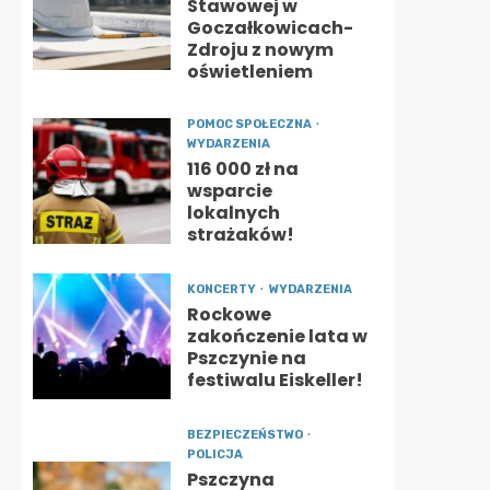
Stawowej w
Goczałkowicach-
Zdroju z nowym
oświetleniem
POMOC SPOŁECZNA
WYDARZENIA
116 000 zł na
wsparcie
lokalnych
strażaków!
KONCERTY
WYDARZENIA
Rockowe
zakończenie lata w
Pszczynie na
festiwalu Eiskeller!
BEZPIECZEŃSTWO
POLICJA
Pszczyna