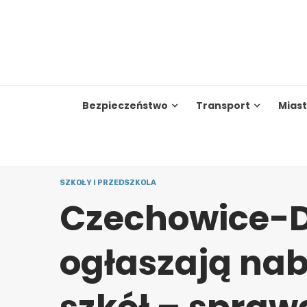
Skip
to
content
Bezpieczeństwo
Transport
Mias
SZKOŁY I PRZEDSZKOLA
Czechowice-D
ogłaszają nab