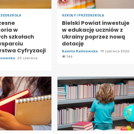
PRZEDSZKOLA
SZKOŁY I PRZEDSZKOLA
zesne
Bielski Powiat inwestuje
toria w
w edukację uczniów z
ch szkołach
Ukrainy poprzez nową
wsparciu
dotację
rstwa Cyfryzacji
Kamila Kalinowska
19 czerwca 2026
146
linowska
25 czerwca