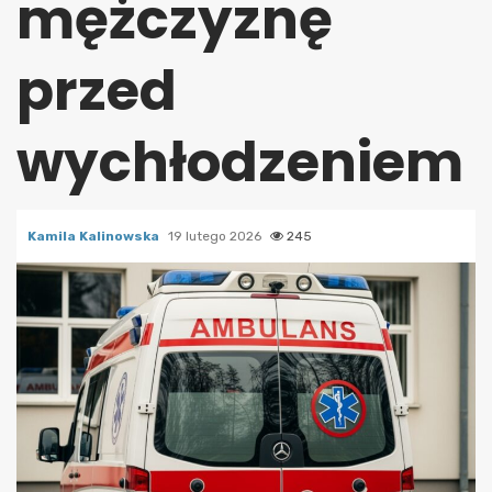
mężczyznę
przed
wychłodzeniem
Kamila Kalinowska
19 lutego 2026
245