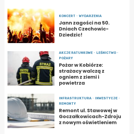
KONCERT
WYDARZENIA
Jann zagości na 50.
Dniach Czechowic-
Dziedzic!
AKCJE RATUNKOWE
LEŚNICTWO
POŻARY
Pożar w Kobiórze:
strażacy walczą z
ogniem z ziemi i
powietrza
INFRASTRUKTURA
INWESTYCJE
REMONTY
Remont ul. Stawowej w
Goczałkowicach-Zdroju
z nowym oświetleniem