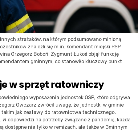
minnych strażaków, na którym podsumowano minioną
zestników znaleźli się m.in. komendant miejski PSP
wina Grzegorz Boboń. Zygmunt Łukoś objął funkcję
komendantem gminnym, co stanowiło kluczowy punkt
je w sprzęt ratowniczy
powiedniego wyposażenia jednostek OSP, które odgrywa
rzegorz Owczarz zwrócił uwagę, że jednostki w gminie
takim jak zestawy do ratownictwa technicznego,
. W odpowiedzi na potrzeby związane z pandemią, każda
 są dostępne nie tylko w remizach, ale także w Gminnym