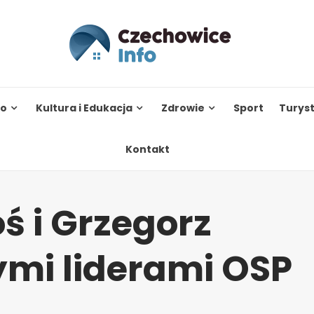
to
Kultura i Edukacja
Zdrowie
Sport
Turys
Kontakt
 i Grzegorz
mi liderami OSP