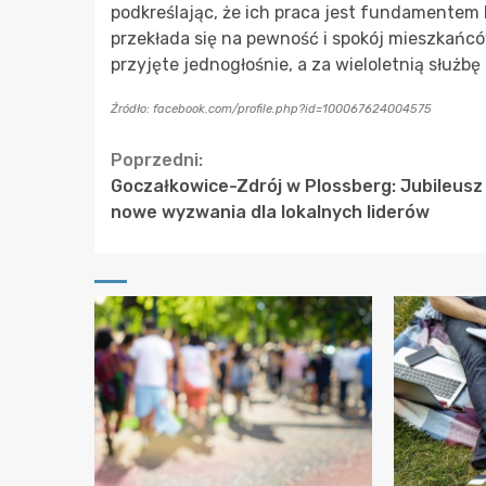
podkreślając, że ich praca jest fundamentem 
przekłada się na pewność i spokój mieszkańc
przyjęte jednogłośnie, a za wieloletnią służ
Źródło: facebook.com/profile.php?id=100067624004575
Continue
Poprzedni:
Goczałkowice-Zdrój w Plossberg: Jubileusz
Reading
nowe wyzwania dla lokalnych liderów