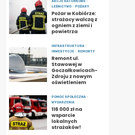
AKCJE RATUNKOWE
LEŚNICTWO
POŻARY
Pożar w Kobiórze:
strażacy walczą z
ogniem z ziemi i
powietrza
INFRASTRUKTURA
INWESTYCJE
REMONTY
Remont ul.
Stawowej w
Goczałkowicach-
Zdroju z nowym
oświetleniem
POMOC SPOŁECZNA
WYDARZENIA
116 000 zł na
wsparcie
lokalnych
strażaków!