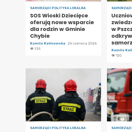
SAMORZĄD I POLITYKA LOKALNA
SAMORZĄD 
SOS Wioski Dziecięce
Ucznio
oferują nowe wsparcie
zwiedza
dla rodzin w Gminie
w Pszcz
Chybie
odkryw
samor
Kamila Kalinowska
26 czerwca 2026
135
Kamila Ka
120
SAMORZĄD I POLITYKA LOKALNA
SAMORZĄD 