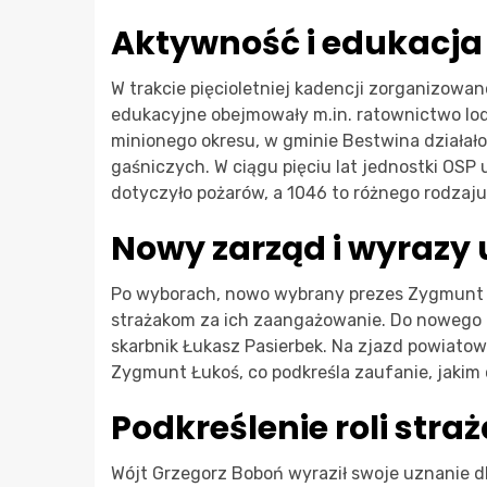
Aktywność i edukacja
W trakcie pięcioletniej kadencji zorganizowan
edukacyjne obejmowały m.in. ratownictwo lo
minionego okresu, w gminie Bestwina działał
gaśniczych. W ciągu pięciu lat jednostki OSP
dotyczyło pożarów, a 1046 to różnego rodzaj
Nowy zarząd i wyrazy
Po wyborach, nowo wybrany prezes Zygmunt Ł
strażakom za ich zaangażowanie. Do nowego z
skarbnik Łukasz Pasierbek. Na zjazd powiatow
Zygmunt Łukoś, co podkreśla zaufanie, jakim 
Podkreślenie roli str
Wójt Grzegorz Boboń wyraził swoje uznanie dl