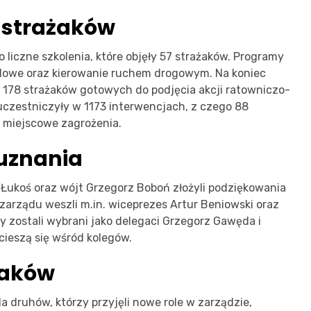
 strażaków
o liczne szkolenia, które objęły 57 strażaków. Programy
dowe oraz kierowanie ruchem drogowym. Na koniec
o 178 strażaków gotowych do podjęcia akcji ratowniczo-
 uczestniczyły w 1173 interwencjach, z czego 88
u miejscowe zagrożenia.
 uznania
ukoś oraz wójt Grzegorz Boboń złożyli podziękowania
arządu weszli m.in. wiceprezes Artur Beniowski oraz
y zostali wybrani jako delegaci Grzegorz Gawęda i
cieszą się wśród kolegów.
ażaków
a druhów, którzy przyjęli nowe role w zarządzie,