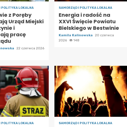
I POLITYKA LOKALNA
SAMORZĄD I POLITYKA LOKALNA
wie z Poręby
Energia i radość na
ją Urząd Miejski
XXVI Święcie Powiatu
ynie i
Bielskiego w Bestwinie
ają pracę
Kamila Kalinowska
20 czerwca
ządu
2026
148
linowska
22 czerwca 2026
I POLITYKA LOKALNA
SAMORZĄD I POLITYKA LOKALNA