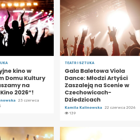
TUKA
TEATR I SZTUKA
jne kino w
Gala Baletowa Viola
im Domu Kultury
Dance: Młodzi Artyści
aszamy na
Zaszaleją na Scenie w
 Kino 2026”!
Czechowicach-
Dziedzicach
linowska
23 czerwca
3
Kamila Kalinowska
22 czerwca 2026
139