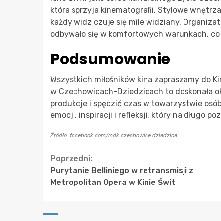
która sprzyja kinematografii. Stylowe wnętrza
każdy widz czuje się mile widziany. Organiza
odbywało się w komfortowych warunkach, co 
Podsumowanie
Wszystkich miłośników kina zapraszamy do Ki
w Czechowicach-Dziedzicach to doskonała oka
produkcje i spędzić czas w towarzystwie osó
emocji, inspiracji i refleksji, który na długo 
Źródło: facebook.com/mdk.czechowice.dziedzice
Continue
Poprzedni:
Purytanie Belliniego w retransmisji z
Reading
Metropolitan Opera w Kinie Świt