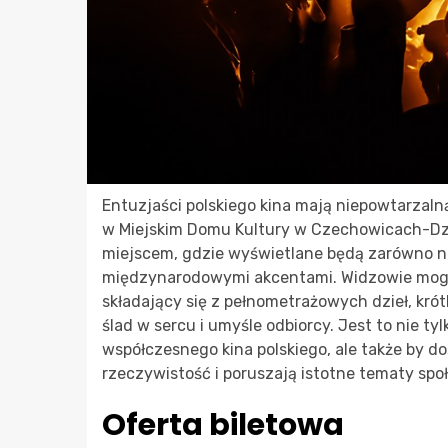
Entuzjaści polskiego kina mają niepowtarzaln
w Miejskim Domu Kultury w Czechowicach-Dzie
miejscem, gdzie wyświetlane będą zarówno naj
międzynarodowymi akcentami. Widzowie mogą li
składający się z pełnometrażowych dzieł, krót
ślad w sercu i umyśle odbiorcy. Jest to nie ty
współczesnego kina polskiego, ale także by d
rzeczywistość i poruszają istotne tematy spo
Oferta biletowa