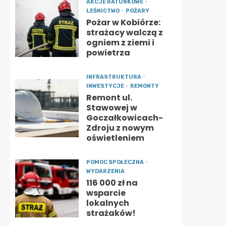
AKCJE RATUNKOWE
LEŚNICTWO
POŻARY
Pożar w Kobiórze:
strażacy walczą z
ogniem z ziemi i
powietrza
INFRASTRUKTURA
INWESTYCJE
REMONTY
Remont ul.
Stawowej w
Goczałkowicach-
Zdroju z nowym
oświetleniem
POMOC SPOŁECZNA
WYDARZENIA
116 000 zł na
wsparcie
lokalnych
strażaków!