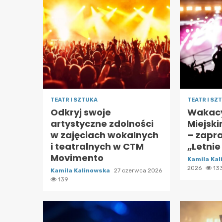
TEATR I SZTUKA
TEATR I SZ
Odkryj swoje
Wakacy
artystyczne zdolności
Miejsk
w zajęciach wokalnych
– zapr
i teatralnych w CTM
„Letnie
Movimento
Kamila Ka
2026
13
Kamila Kalinowska
27 czerwca 2026
139