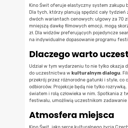
Kino Świt oferuje elastyczny system zakupu 
Dla tych, którzy planują spędzić cały tydzie
dwóch wariantach cenowych: ulgowy za 70 zł 
mniejszą dawkę filmowych emocji, mogą skor
zł. Dla widzów preferujących pojedyncze sean
na indywidualne dopasowanie programu festi
Dlaczego warto uczes
Udział w tym wydarzeniu to nie tylko okazja 
do uczestnictwa w
kulturalnym dialogu
. F
przekrój przez różnorodne gatunki i style, co
odbiorców. Projekcje będą nie tylko rozrywką,
światem i rolą człowieka w nim. Spotkania z 
festiwalu, umożliwią uczestnikom zadawanie 
Atmosfera miejsca
Kino Świt, jako serce kulturalnego życia Cze