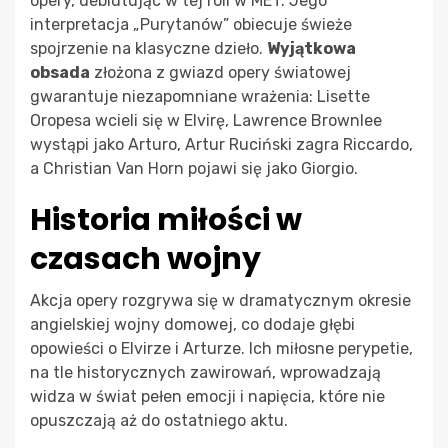
opery, debiutując w tej roli w MET. Jego
interpretacja „Purytanów” obiecuje świeże
spojrzenie na klasyczne dzieło.
Wyjątkowa
obsada
złożona z gwiazd opery światowej
gwarantuje niezapomniane wrażenia: Lisette
Oropesa wcieli się w Elvirę, Lawrence Brownlee
wystąpi jako Arturo, Artur Ruciński zagra Riccardo,
a Christian Van Horn pojawi się jako Giorgio.
Historia miłości w
czasach wojny
Akcja opery rozgrywa się w dramatycznym okresie
angielskiej wojny domowej, co dodaje głębi
opowieści o Elvirze i Arturze. Ich miłosne perypetie,
na tle historycznych zawirowań, wprowadzają
widza w świat pełen emocji i napięcia, które nie
opuszczają aż do ostatniego aktu.