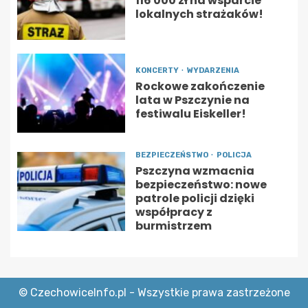
116 000 zł na wsparcie
lokalnych strażaków!
KONCERTY
WYDARZENIA
Rockowe zakończenie
lata w Pszczynie na
festiwalu Eiskeller!
BEZPIECZEŃSTWO
POLICJA
Pszczyna wzmacnia
bezpieczeństwo: nowe
patrole policji dzięki
współpracy z
burmistrzem
© CzechowiceInfo.pl - Wszystkie prawa zastrzeżone