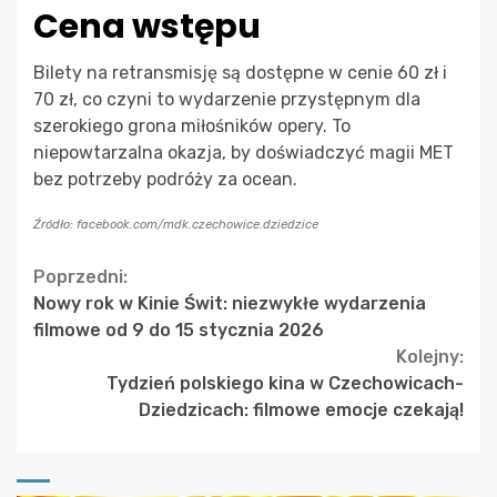
Cena wstępu
Bilety na retransmisję są dostępne w cenie 60 zł i
70 zł, co czyni to wydarzenie przystępnym dla
szerokiego grona miłośników opery. To
niepowtarzalna okazja, by doświadczyć magii MET
bez potrzeby podróży za ocean.
Źródło: facebook.com/mdk.czechowice.dziedzice
Continue
Poprzedni:
Nowy rok w Kinie Świt: niezwykłe wydarzenia
Reading
filmowe od 9 do 15 stycznia 2026
Kolejny:
Tydzień polskiego kina w Czechowicach-
Dziedzicach: filmowe emocje czekają!