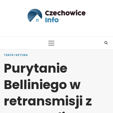
Skip
to
content
PRIMARY
MENU
TEATR I SZTUKA
Purytanie
Belliniego w
retransmisji z