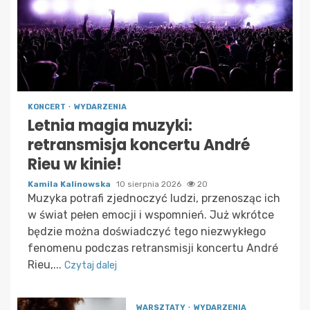
KONCERT
WYDARZENIA
Letnia magia muzyki:
retransmisja koncertu André
Rieu w kinie!
Kamila Kalinowska
10 sierpnia 2026
20
Muzyka potrafi zjednoczyć ludzi, przenosząc ich
w świat pełen emocji i wspomnień. Już wkrótce
będzie można doświadczyć tego niezwykłego
fenomenu podczas retransmisji koncertu André
Rieu,...
Czytaj dalej
WARSZTATY
WYDARZENIA