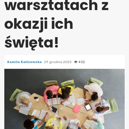
warsztatach z
okazji ich
święta!
Kamila Kalinowska
29 grudnia 2025
432