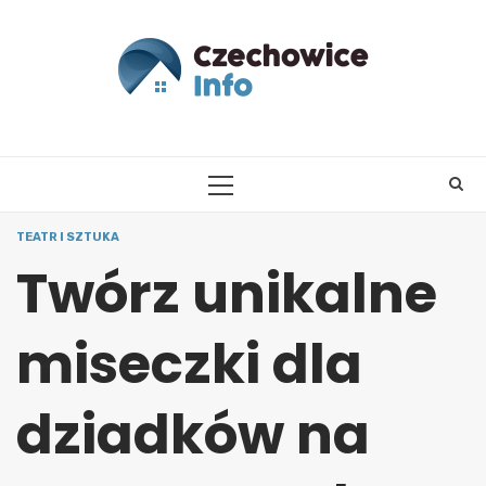
Skip
to
content
PRIMARY
MENU
TEATR I SZTUKA
Twórz unikalne
miseczki dla
dziadków na