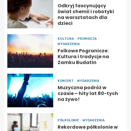
Odkryj fascynujący
świat chemii i robotyki
na warsztatach dla
dzieci
KULTURA
PROMOCJA
WYDARZENIA
Folkowe Pogranicze:
Kultura i tradycje na
Zamku Budatin
KONCERT
WYDARZENIA
Muzyczna podróż w
czasie – hity lat 80-tych
na żywo!
PÓŁKOLONIE
WYDARZENIA
Rekordowe półkolonie w