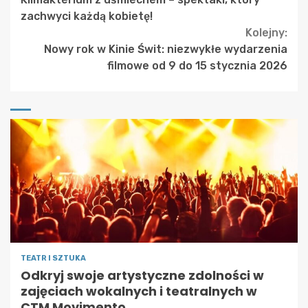
Reading
zachwyci każdą kobietę!
Kolejny:
Nowy rok w Kinie Świt: niezwykłe wydarzenia
filmowe od 9 do 15 stycznia 2026
TEATR I SZTUKA
Odkryj swoje artystyczne zdolności w
zajęciach wokalnych i teatralnych w
CTM Movimento