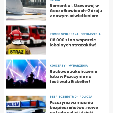
Remont ul. Stawowej w
Goczałkowicach-Zdroju
z nowym oświetleniem
POMOC SPOŁECZNA
WYDARZENIA
116 000 zł na wsparcie
lokalnych strażaków!
KONCERTY
WYDARZENIA
Rockowe zakończenie
lata w Pszczynie na
festiwalu Eiskeller!
BEZPIECZEŃSTWO
POLICJA
Pszczyna wzmacnia
bezpieczeństwo: nowe
patrole policji dzięki