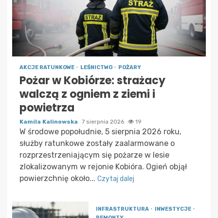
AKCJE RATUNKOWE
LEŚNICTWO
POŻARY
Pożar w Kobiórze: strażacy
walczą z ogniem z ziemi i
powietrza
Kamila Kalinowska
7 sierpnia 2026
19
W środowe popołudnie, 5 sierpnia 2026 roku,
służby ratunkowe zostały zaalarmowane o
rozprzestrzeniającym się pożarze w lesie
zlokalizowanym w rejonie Kobióra. Ogień objął
powierzchnię około...
Czytaj dalej
INFRASTRUKTURA
INWESTYCJE
REMONTY