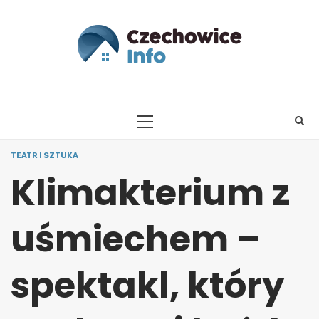
Skip
to
content
PRIMARY
MENU
TEATR I SZTUKA
Klimakterium z
uśmiechem –
spektakl, który