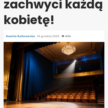
zachwyci każdą
kobietę!
Kamila Kalinowska
14 grudnia 2025
436