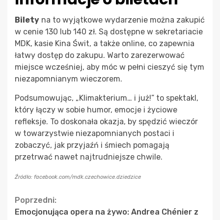
Bilety
na to wyjątkowe wydarzenie można zakupić
w cenie 130 lub 140 zł. Są dostępne w sekretariacie
MDK, kasie Kina Świt, a także online, co zapewnia
łatwy dostęp do zakupu. Warto zarezerwować
miejsce wcześniej, aby móc w pełni cieszyć się tym
niezapomnianym wieczorem.
Podsumowując, „Klimakterium… i już!” to spektakl,
który łączy w sobie humor, emocje i życiowe
refleksje. To doskonała okazja, by spędzić wieczór
w towarzystwie niezapomnianych postaci i
zobaczyć, jak przyjaźń i śmiech pomagają
przetrwać nawet najtrudniejsze chwile.
Źródło: facebook.com/mdk.czechowice.dziedzice
Continue
Poprzedni:
Emocjonująca opera na żywo: Andrea Chénier z