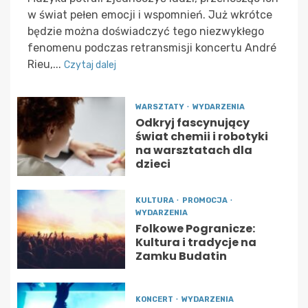
w świat pełen emocji i wspomnień. Już wkrótce
będzie można doświadczyć tego niezwykłego
fenomenu podczas retransmisji koncertu André
Rieu,...
Czytaj dalej
WARSZTATY
WYDARZENIA
Odkryj fascynujący
świat chemii i robotyki
na warsztatach dla
dzieci
KULTURA
PROMOCJA
WYDARZENIA
Folkowe Pogranicze:
Kultura i tradycje na
Zamku Budatin
KONCERT
WYDARZENIA