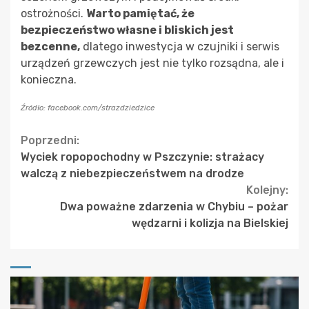
ostrożności.
Warto pamiętać, że
bezpieczeństwo własne i bliskich jest
bezcenne,
dlatego inwestycja w czujniki i serwis
urządzeń grzewczych jest nie tylko rozsądna, ale i
konieczna.
Źródło: facebook.com/strazdziedzice
Continue
Poprzedni:
Wyciek ropopochodny w Pszczynie: strażacy
Reading
walczą z niebezpieczeństwem na drodze
Kolejny:
Dwa poważne zdarzenia w Chybiu – pożar
wędzarni i kolizja na Bielskiej