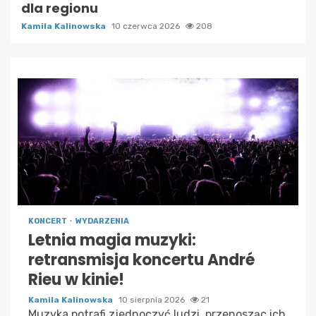
dla regionu
Kamila Kalinowska
10 czerwca 2026
208
KONCERT
WYDARZENIA
Letnia magia muzyki:
retransmisja koncertu André
Rieu w kinie!
Kamila Kalinowska
10 sierpnia 2026
21
Muzyka potrafi zjednoczyć ludzi, przenosząc ich