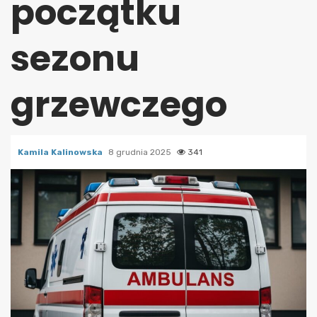
początku
sezonu
grzewczego
Kamila Kalinowska
8 grudnia 2025
341