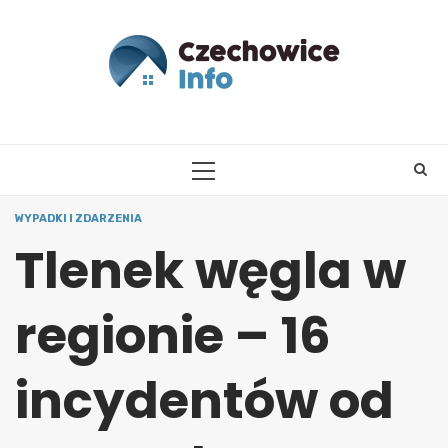
Skip
to
content
PRIMARY
MENU
WYPADKI I ZDARZENIA
Tlenek węgla w
regionie – 16
incydentów od