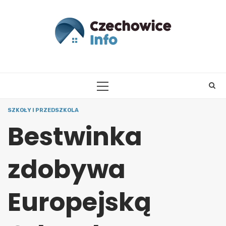
Skip
to
content
PRIMARY
MENU
SZKOŁY I PRZEDSZKOLA
Bestwinka
zdobywa
Europejską