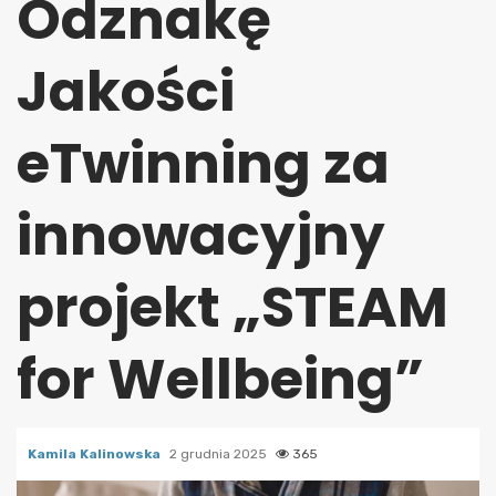
Odznakę
Jakości
eTwinning za
innowacyjny
projekt „STEAM
for Wellbeing”
Kamila Kalinowska
2 grudnia 2025
365