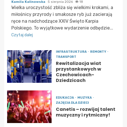
Kamila Kalinowska
5 sierpnia 2026
18
Wielka uroczystość zbliża się wielkimi krokami, a
miłośnicy przyrody i smakosze ryb już zacierają
ręce na nadchodzące XXIV Święto Karpia
Polskiego. To wyjątkowe wydarzenie odbędzie...
Czytaj dalej
INFRASTRUKTURA
REMONTY
TRANSPORT
Rewitalizacja wiat
przystankowych w
Czechowicach-
Dziedzicach
EDUKACJA
MUZYKA
ZAJĘCIA DLA DZIECI
Canetis – rozwijaj talent
muzyczny i rytmiczny!