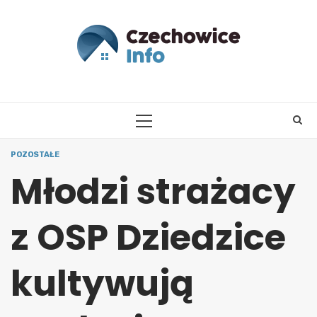
Skip
to
content
PRIMARY
MENU
POZOSTAŁE
Młodzi strażacy
z OSP Dziedzice
kultywują