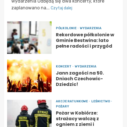
wydarzenia Odbędą się dwa koncerty, które
zaplanowano na...
Czytaj dalej
PÓŁKOLONIE
WYDARZENIA
Rekordowe półkolonie w
Gminie Bestwina: lato
pełne radości i przygód
KONCERT
WYDARZENIA
Jann zagości na 50.
Dniach Czechowic-
Dziedzic!
AKCJE RATUNKOWE
LEŚNICTWO
POŻARY
Pożar w Kobiórze:
strażacy walczą z
ogniem z ziemi i