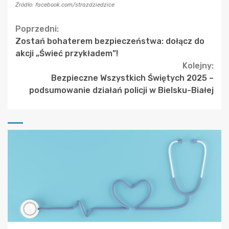
Źródło: facebook.com/strazdziedzice
Continue
Poprzedni:
Zostań bohaterem bezpieczeństwa: dołącz do
Reading
akcji „Świeć przykładem”!
Kolejny:
Bezpieczne Wszystkich Świętych 2025 –
podsumowanie działań policji w Bielsku-Białej