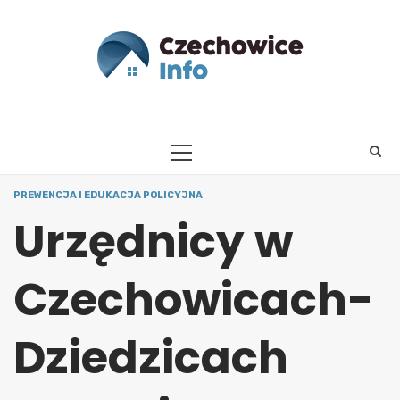
Skip
to
content
PRIMARY
MENU
PREWENCJA I EDUKACJA POLICYJNA
Urzędnicy w
Czechowicach-
Dziedzicach