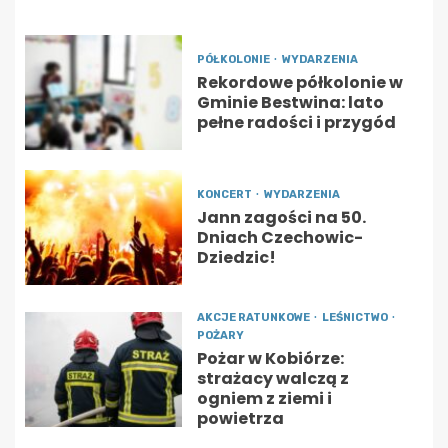
PÓŁKOLONIE
WYDARZENIA
Rekordowe półkolonie w
Gminie Bestwina: lato
pełne radości i przygód
KONCERT
WYDARZENIA
Jann zagości na 50.
Dniach Czechowic-
Dziedzic!
AKCJE RATUNKOWE
LEŚNICTWO
POŻARY
Pożar w Kobiórze:
strażacy walczą z
ogniem z ziemi i
powietrza